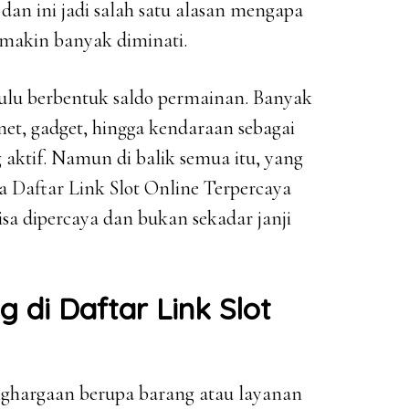
dan ini jadi salah satu alasan mengapa
semakin banyak diminati.
ulu berbentuk saldo permainan. Banyak
net, gadget, hingga kendaraan sebagai
 aktif. Namun di balik semua itu, yang
 Daftar Link Slot Online Terpercaya
a dipercaya dan bukan sekadar janji
 di Daftar Link Slot
ghargaan berupa barang atau layanan