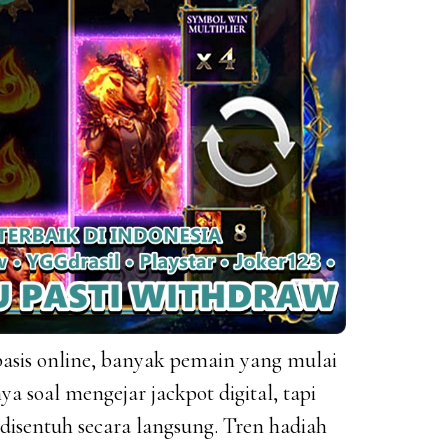
asis online, banyak pemain yang mulai
soal mengejar jackpot digital, tapi
disentuh secara langsung. Tren hadiah