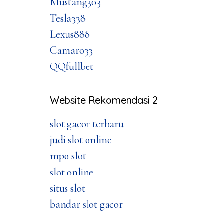
Mustang303
Tesla338
Lexus888
Camaro33
QQfullbet
Website Rekomendasi 2
slot gacor terbaru
judi slot online
mpo slot
slot online
situs slot
bandar slot gacor