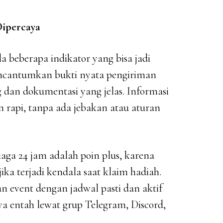
Dipercaya
da beberapa indikator yang bisa jadi
ncantumkan bukti nyata pengiriman
dan dokumentasi yang jelas. Informasi
n rapi, tanpa ada jebakan atau aturan
iaga 24 jam adalah poin plus, karena
ka terjadi kendala saat klaim hadiah.
n event dengan jadwal pasti dan aktif
a entah lewat grup Telegram, Discord,