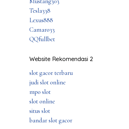
Mustang303
Tesla338
Lexus888
Camaro33
QQfullbet
Website Rekomendasi 2
slot gacor terbaru
judi slot online
mpo slot
slot online
situs slot
bandar slot gacor