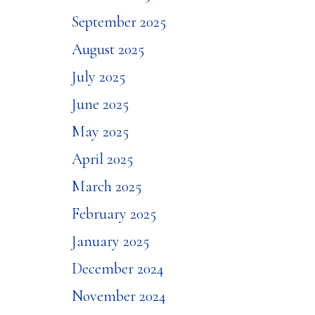
September 2025
August 2025
July 2025
June 2025
May 2025
April 2025
March 2025
February 2025
January 2025
December 2024
November 2024