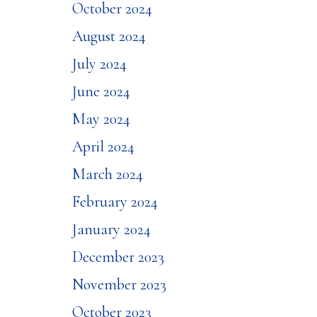
October 2024
August 2024
July 2024
June 2024
May 2024
April 2024
March 2024
February 2024
January 2024
December 2023
November 2023
October 2023