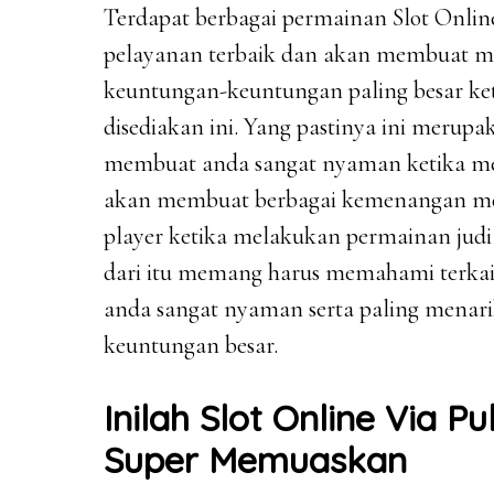
Terdapat berbagai permainan Slot Onlin
pelayanan terbaik dan akan membuat
keuntungan-keuntungan paling besar ke
disediakan ini. Yang pastinya ini merupa
membuat anda sangat nyaman ketika me
akan membuat berbagai kemenangan men
player ketika melakukan permainan judi 
dari itu memang harus memahami terkai
anda sangat nyaman serta paling mena
keuntungan besar.
Inilah Slot Online Via 
Super Memuaskan