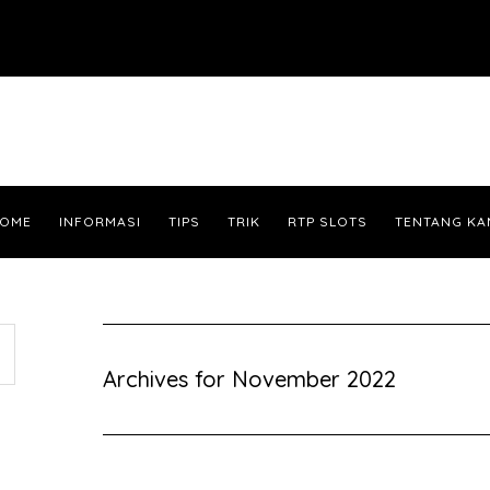
OME
INFORMASI
TIPS
TRIK
RTP SLOTS
TENTANG KA
Archives for November 2022