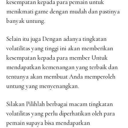
kesempatan kepada para pemain untuk
menikmati game dengan mudah dan pastinya
banyak untung.
Selain itu juga Dengan adanya tingkatan
volatilitas yang tinggi ini akan memberikan
kesempatan kepada para member Untuk
mendapatkan kemenangan yang terbaik dan
tentunya akan membuat Anda memperoleh
untung yang menyenangkan.
Silakan Pilihlah berbagai macam tingkatan
volatilitas yang perlu diperhatikan oleh para
pemain supaya bisa mendapatkan