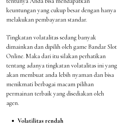
tentunya Anda bisa mendapatkan
keuntungan yang cukup besar dengan hanya
melakukan pembayaran standar.
Tingkatan volatalitas sedang banyak
dimainkan dan dipilih oleh game
Bandar Slot
Online
. Maka dari itu silakan perhatikan
tentang adanya tingkatan volatalitas ini yang
akan membuat anda lebih nyaman dan bisa
menikmati berbagai macam pilihan
permainan terbaik yang disediakan oleh
agen.
Volatilitas rendah