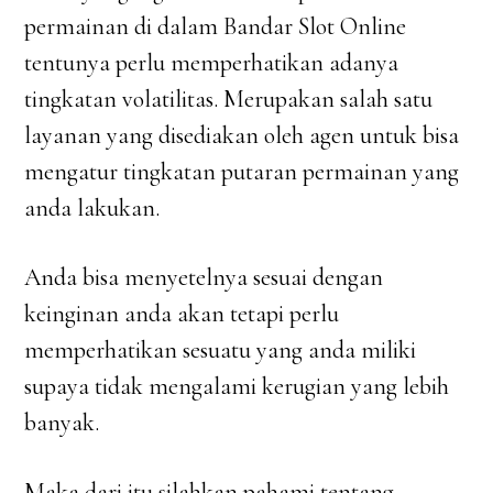
permainan di dalam
Bandar Slot Online
tentunya perlu memperhatikan adanya
tingkatan volatilitas. Merupakan salah satu
layanan yang disediakan oleh agen untuk bisa
mengatur tingkatan putaran permainan yang
anda lakukan.
Anda bisa menyetelnya sesuai dengan
keinginan anda akan tetapi perlu
memperhatikan sesuatu yang anda miliki
supaya tidak mengalami kerugian yang lebih
banyak.
Maka dari itu silahkan pahami tentang