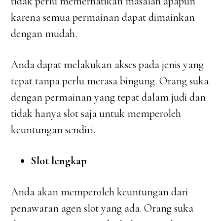
tidak perlu memerhatikan masalah apapun
karena semua permainan dapat dimainkan
dengan mudah.
Anda dapat melakukan akses pada jenis yang
tepat tanpa perlu merasa bingung. Orang suka
dengan permainan yang tepat dalam judi dan
tidak hanya slot saja untuk memperoleh
keuntungan sendiri.
Slot lengkap
Anda akan memperoleh keuntungan dari
penawaran agen slot yang ada. Orang suka