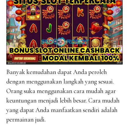
Banyak kemudahan dapat Anda peroleh
dengan menggunakan langkah yang sesuai.
Orang suka menggunakan cara mudah agar
keuntungan menjadi lebih besar. Cara mudah
yang dapat Anda manfaatkan sendiri adalah
permainan judi.