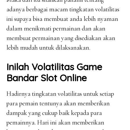
adanya berbagai macam tingkatan volatilitas
ini supaya bisa membuat anda lebih nyaman
dalam menikmati permainan dan akan
membuat permainan yang disediakan akan
lebih mudah untuk dilaksanakan.
Inilah Volatilitas Game
Bandar Slot Online
Hadirnya tingkatan volatilitas untuk setiap
para pemain tentunya akan memberikan
dampak yang cukup baik kepada para
pemainnya. Hari ini akan memberikan