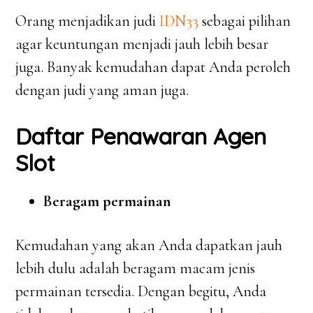
Orang menjadikan judi
IDN33
sebagai pilihan
agar keuntungan menjadi jauh lebih besar
juga. Banyak kemudahan dapat Anda peroleh
dengan judi yang aman juga.
Daftar Penawaran Agen
Slot
Beragam permainan
Kemudahan yang akan Anda dapatkan jauh
lebih dulu adalah beragam macam jenis
permainan tersedia. Dengan begitu, Anda