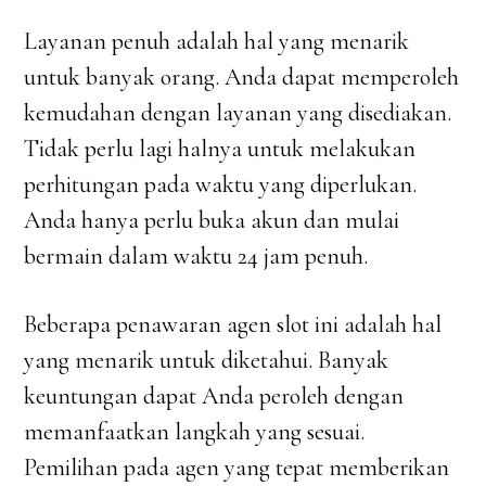
Layanan penuh adalah hal yang menarik
untuk banyak orang. Anda dapat memperoleh
kemudahan dengan layanan yang disediakan.
Tidak perlu lagi halnya untuk melakukan
perhitungan pada waktu yang diperlukan.
Anda hanya perlu buka akun dan mulai
bermain dalam waktu 24 jam penuh.
Beberapa penawaran agen slot ini adalah hal
yang menarik untuk diketahui. Banyak
keuntungan dapat Anda peroleh dengan
memanfaatkan langkah yang sesuai.
Pemilihan pada agen yang tepat memberikan