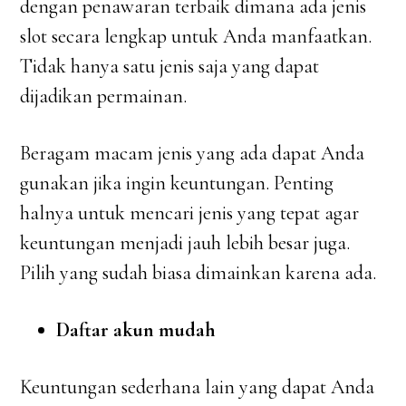
dengan penawaran terbaik dimana ada jenis
slot secara lengkap untuk Anda manfaatkan.
Tidak hanya satu jenis saja yang dapat
dijadikan permainan.
Beragam macam jenis yang ada dapat Anda
gunakan jika ingin keuntungan. Penting
halnya untuk mencari jenis yang tepat agar
keuntungan menjadi jauh lebih besar juga.
Pilih yang sudah biasa dimainkan karena ada.
Daftar akun mudah
Keuntungan sederhana lain yang dapat Anda