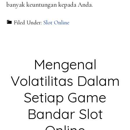
banyak keuntungan kepada Anda.
Filed Under:
Slot Online
Mengenal
Volatilitas Dalam
Setiap Game
Bandar Slot