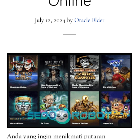
Online
July 12, 2024
by
Oracle Elder
Anda yang ingin menikmati putaran