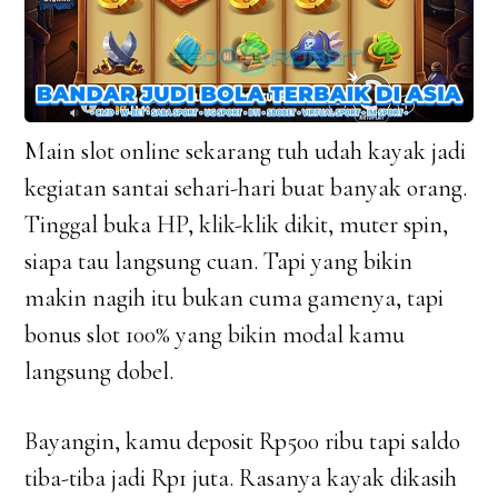
Main slot online sekarang tuh udah kayak jadi
kegiatan santai sehari-hari buat banyak orang.
Tinggal buka HP, klik-klik dikit, muter spin,
siapa tau langsung cuan. Tapi yang bikin
makin nagih itu bukan cuma gamenya, tapi
bonus slot 100% yang bikin modal kamu
langsung dobel.
Bayangin, kamu deposit Rp500 ribu tapi saldo
tiba-tiba jadi Rp1 juta. Rasanya kayak dikasih