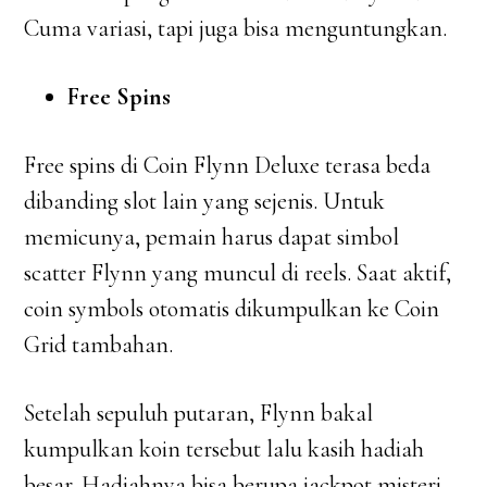
Cuma variasi, tapi juga bisa menguntungkan.
Free Spins
Free spins di Coin Flynn Deluxe terasa beda
dibanding slot lain yang sejenis. Untuk
memicunya, pemain harus dapat simbol
scatter Flynn yang muncul di reels. Saat aktif,
coin symbols otomatis dikumpulkan ke Coin
Grid tambahan.
Setelah sepuluh putaran, Flynn bakal
kumpulkan koin tersebut lalu kasih hadiah
besar. Hadiahnya bisa berupa jackpot misteri,