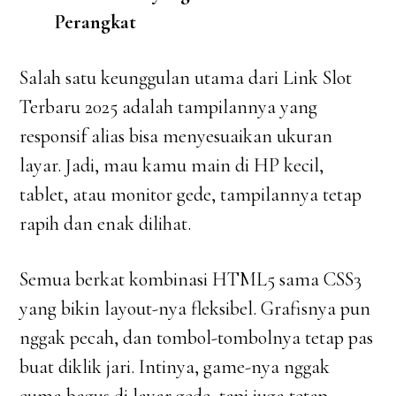
Perangkat
Salah satu keunggulan utama dari Link Slot
Terbaru 2025 adalah tampilannya yang
responsif alias bisa menyesuaikan ukuran
layar. Jadi, mau kamu main di HP kecil,
tablet, atau monitor gede, tampilannya tetap
rapih dan enak dilihat.
Semua berkat kombinasi HTML5 sama CSS3
yang bikin layout-nya fleksibel. Grafisnya pun
nggak pecah, dan tombol-tombolnya tetap pas
buat diklik jari. Intinya, game-nya nggak