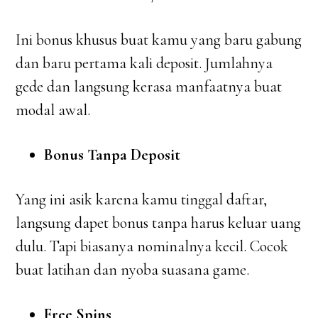
Ini bonus khusus buat kamu yang baru gabung
dan baru pertama kali deposit. Jumlahnya
gede dan langsung kerasa manfaatnya buat
modal awal.
Bonus Tanpa Deposit
Yang ini asik karena kamu tinggal daftar,
langsung dapet bonus tanpa harus keluar uang
dulu. Tapi biasanya nominalnya kecil. Cocok
buat latihan dan nyoba suasana game.
Free Spins