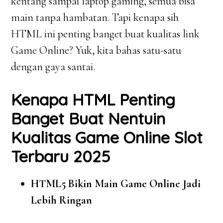
kentang sampai laptop gaming, semua bisa
main tanpa hambatan. Tapi kenapa sih
HTML ini penting banget buat kualitas link
Game Online? Yuk, kita bahas satu-satu
dengan gaya santai.
Kenapa HTML Penting
Banget Buat Nentuin
Kualitas Game Online Slot
Terbaru 2025
HTML5 Bikin Main Game Online Jadi
Lebih Ringan