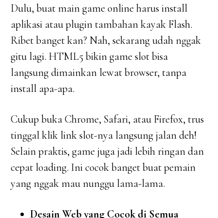
Dulu, buat main game online harus install
aplikasi atau plugin tambahan kayak Flash.
Ribet banget kan? Nah, sekarang udah nggak
gitu lagi. HTML5 bikin game slot bisa
langsung dimainkan lewat browser, tanpa
install apa-apa.
Cukup buka Chrome, Safari, atau Firefox, trus
tinggal klik link slot-nya langsung jalan deh!
Selain praktis, game juga jadi lebih ringan dan
cepat loading. Ini cocok banget buat pemain
yang nggak mau nunggu lama-lama.
Desain Web yang Cocok di Semua