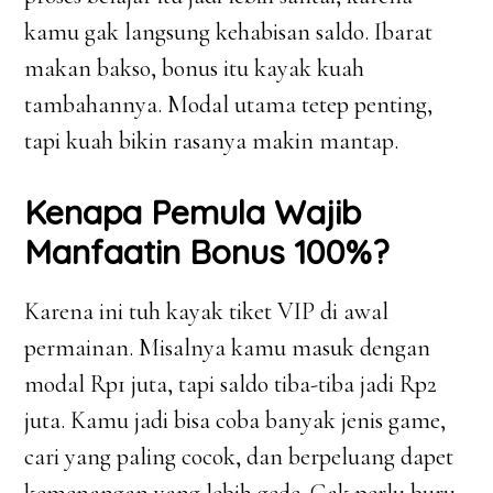
kamu gak langsung kehabisan saldo. Ibarat
makan bakso, bonus itu kayak kuah
tambahannya. Modal utama tetep penting,
tapi kuah bikin rasanya makin mantap.
Kenapa Pemula Wajib
Manfaatin Bonus 100%?
Karena ini tuh kayak tiket VIP di awal
permainan. Misalnya kamu masuk dengan
modal Rp1 juta, tapi saldo tiba-tiba jadi Rp2
juta. Kamu jadi bisa coba banyak jenis game,
cari yang paling cocok, dan berpeluang dapet