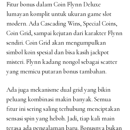
Fitur bonus dalam Coin Flynn Deluxe
lumayan komplit untuk ukuran game slot
modern. Ada Cascading Wins, Special Coins,
Coin Grid, sampai kejutan dari karakter Flynn
sendiri.
Coin Grid akan mengumpulkan
simbol koin spesial dan bisa kasih jackpot
misteri. Flynn kadang nongol sebagai scatter
yang memicu putaran bonus tambahan.
Ada juga mekanisme dual grid yang bikin
peluang kombinasi makin banyak.
Semua
fitur ini sering saling terhubung menciptakan
sensasi spin yang heboh. Jadi, tiap kali main
terasa ada pengalaman baru. Bonusnya bukan