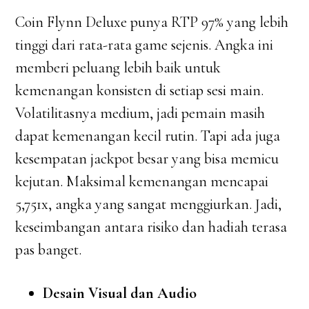
Coin Flynn Deluxe punya RTP 97% yang lebih
tinggi dari rata-rata game sejenis. Angka ini
memberi peluang lebih baik untuk
kemenangan konsisten di setiap sesi main.
Volatilitasnya medium, jadi pemain masih
dapat kemenangan kecil rutin.
Tapi ada juga
kesempatan jackpot besar yang bisa memicu
kejutan. Maksimal kemenangan mencapai
5,751x, angka yang sangat menggiurkan. Jadi,
keseimbangan antara risiko dan hadiah terasa
pas banget.
Desain Visual dan Audio