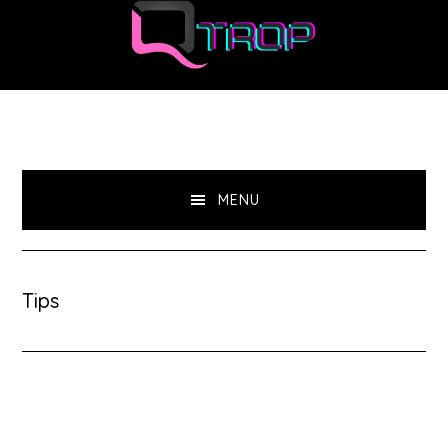
Skip
Skip
Skip
to
to
to
primary
main
primary
navigation
content
sidebar
MENU
Tips