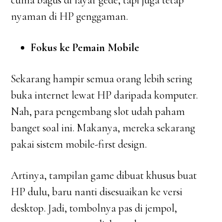
cuma bagus di layar gede, tapi juga tetap
nyaman di HP genggaman.
Fokus ke Pemain Mobile
Sekarang hampir semua orang lebih sering
buka internet lewat HP daripada komputer.
Nah, para pengembang slot udah paham
banget soal ini. Makanya, mereka sekarang
pakai sistem mobile-first design.
Artinya, tampilan game dibuat khusus buat
HP dulu, baru nanti disesuaikan ke versi
desktop. Jadi, tombolnya pas di jempol,