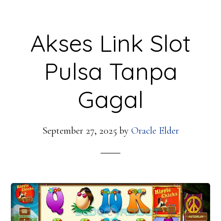
Akses Link Slot
Pulsa Tanpa
Gagal
September 27, 2025
by
Oracle Elder