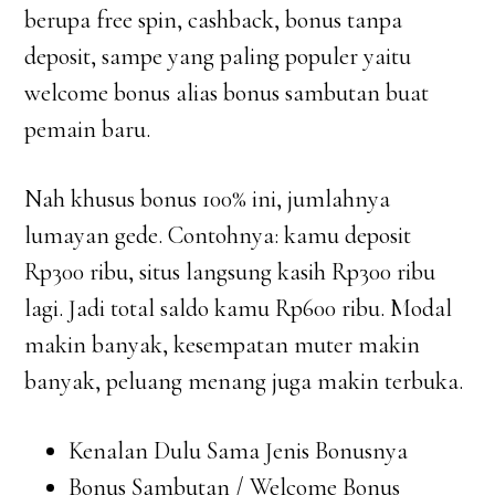
berupa free spin, cashback, bonus tanpa
deposit, sampe yang paling populer yaitu
welcome bonus alias bonus sambutan buat
pemain baru.
Nah khusus bonus 100% ini, jumlahnya
lumayan gede. Contohnya: kamu deposit
Rp300 ribu, situs langsung kasih Rp300 ribu
lagi. Jadi total saldo kamu Rp600 ribu. Modal
makin banyak, kesempatan muter makin
banyak, peluang menang juga makin terbuka.
Kenalan Dulu Sama Jenis Bonusnya
Bonus Sambutan / Welcome Bonus