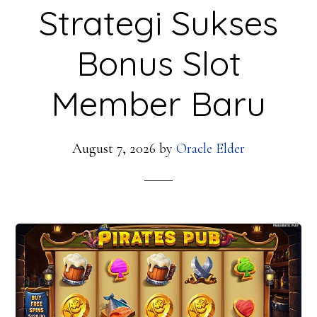
Strategi Sukses
Bonus Slot
Member Baru
August 7, 2026
by
Oracle Elder