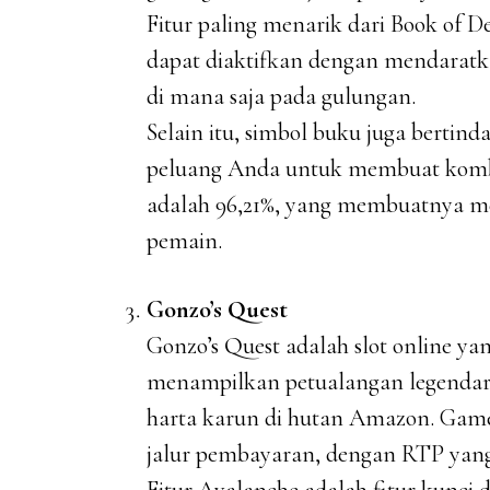
Fitur paling menarik dari Book of De
dapat diaktifkan dengan mendaratkan
di mana saja pada gulungan.
Selain itu, simbol buku juga bertind
peluang Anda untuk membuat komb
adalah 96,21%, yang membuatnya me
pemain.
Gonzo’s Quest
Gonzo’s Quest adalah slot online y
menampilkan petualangan legendari
harta karun di hutan Amazon. Gam
jalur pembayaran, dengan RTP yan