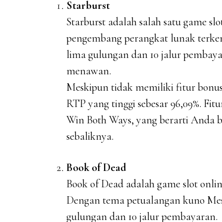
Starburst
Starburst adalah salah satu game slo
pengembang perangkat lunak terk
lima gulungan dan 10 jalur pembay
menawan.
Meskipun tidak memiliki fitur bonu
RTP yang tinggi sebesar 96,09%. Fitu
Win Both Ways, yang berarti Anda b
sebaliknya.
Book of Dead
Book of Dead adalah game slot onlin
Dengan tema petualangan kuno Mes
gulungan dan 10 jalur pembayaran.