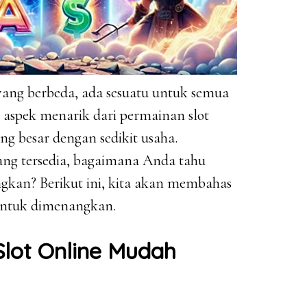
yang berbeda, ada sesuatu untuk semua
u aspek menarik dari permainan slot
 besar dengan sedikit usaha.
ang tersedia, bagaimana Anda tahu
kan? Berikut ini, kita akan membahas
untuk dimenangkan.
Slot Online Mudah