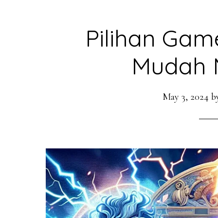
Pilihan Game
Mudah 
May 3, 2024
b