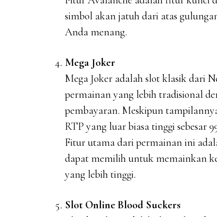
Fitur Avalanche adalah fitur kunci 
simbol akan jatuh dari atas gulungan
Anda menang.
Mega Joker
Mega Joker adalah slot klasik dar
permainan yang lebih tradisional de
pembayaran. Meskipun tampilanny
RTP yang luar biasa tinggi sebesar 9
Fitur utama dari permainan ini ad
dapat memilih untuk memainkan 
yang lebih tinggi.
Slot Online Blood Suckers