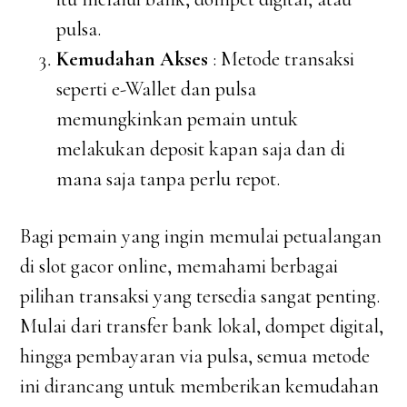
pulsa.
Kemudahan Akses
: Metode transaksi
seperti e-Wallet dan pulsa
memungkinkan pemain untuk
melakukan deposit kapan saja dan di
mana saja tanpa perlu repot.
Bagi pemain yang ingin memulai petualangan
di slot gacor online, memahami berbagai
pilihan transaksi yang tersedia sangat penting.
Mulai dari transfer bank lokal, dompet digital,
hingga pembayaran via pulsa, semua metode
ini dirancang untuk memberikan kemudahan