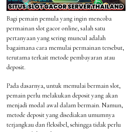
Bagi pemain pemula yang ingin mencoba
permainan slot gacor online, salah satu
pertanyaan yang sering muncul adalah
bagaimana cara memulai permainan tersebut,
terutama terkait metode pembayaran atau
deposit.
Pada dasarnya, untuk memulai bermain slot,
pemain perlu melakukan deposit yang akan
menjadi modal awal dalam bermain. Namun,
metode deposit yang disediakan umumnya
terjangkau dan fleksibel, sehingga tidak perlu