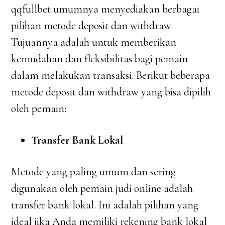
qqfullbet
umumnya menyediakan berbagai
pilihan metode deposit dan withdraw.
Tujuannya adalah untuk memberikan
kemudahan dan fleksibilitas bagi pemain
dalam melakukan transaksi. Berikut beberapa
metode deposit dan withdraw yang bisa dipilih
oleh pemain:
Transfer Bank Lokal
Metode yang paling umum dan sering
digunakan oleh pemain judi online adalah
transfer bank lokal. Ini adalah pilihan yang
ideal jika Anda memiliki rekening bank lokal