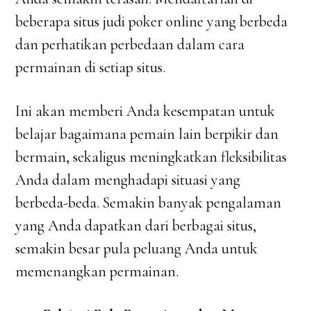
beberapa situs judi poker online yang berbeda
dan perhatikan perbedaan dalam cara
permainan di setiap situs.
Ini akan memberi Anda kesempatan untuk
belajar bagaimana pemain lain berpikir dan
bermain, sekaligus meningkatkan fleksibilitas
Anda dalam menghadapi situasi yang
berbeda-beda. Semakin banyak pengalaman
yang Anda dapatkan dari berbagai situs,
semakin besar pula peluang Anda untuk
memenangkan permainan.