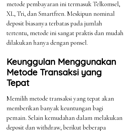
metode pembayaran ini termasuk Telkomsel,
XL, Tri, dan Smartfren. Meskipun nominal
deposit biasanya terbatas pada jumlah
tertentu, metode ini sangat praktis dan mudah
dilakukan hanya dengan ponsel.
Keunggulan Menggunakan
Metode Transaksi yang
Tepat
Memilih metode transaksi yang tepat akan
memberikan banyak keuntungan bagi
pemain. Selain kemudahan dalam melakukan
deposit dan withdraw, berikut beberapa