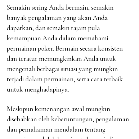
Semakin sering Anda bermain, semakin
banyak pengalaman yang akan Anda
dapatkan, dan semakin tajam pula
kemampuan Anda dalam memahami
permainan poker. Bermain secara konsisten
dan teratur memungkinkan Anda untuk
mengenali berbagai situasi yang mungkin
terjadi dalam permainan, serta cara terbaik
untuk menghadapinya.
Meskipun kemenangan awal mungkin
disebabkan oleh keberuntungan, pengalaman
dan pemahaman mendalam tentang