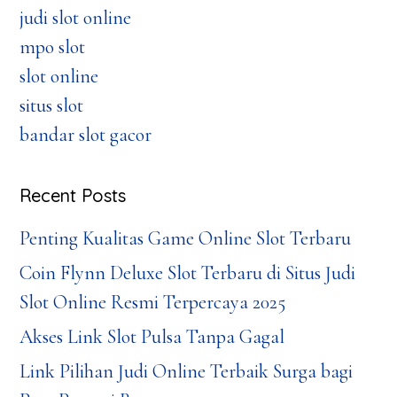
judi slot online
mpo slot
slot online
situs slot
bandar slot gacor
Recent Posts
Penting Kualitas Game Online Slot Terbaru
Coin Flynn Deluxe Slot Terbaru di Situs Judi
Slot Online Resmi Terpercaya 2025
Akses Link Slot Pulsa Tanpa Gagal
Link Pilihan Judi Online Terbaik Surga bagi