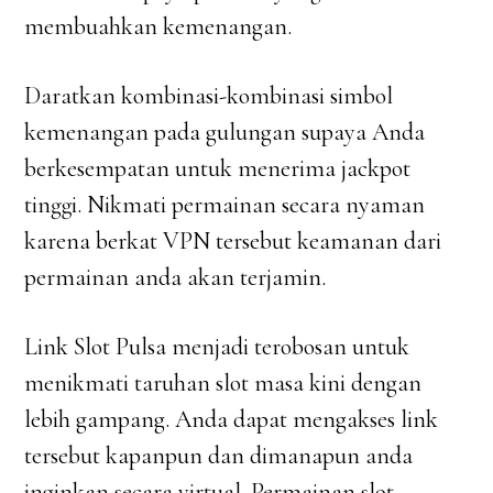
membuahkan kemenangan.
Daratkan kombinasi-kombinasi simbol
kemenangan pada gulungan supaya Anda
berkesempatan untuk menerima jackpot
tinggi. Nikmati permainan secara nyaman
karena berkat VPN tersebut keamanan dari
permainan anda akan terjamin.
Link Slot Pulsa menjadi terobosan untuk
menikmati taruhan slot masa kini dengan
lebih gampang. Anda dapat mengakses link
tersebut kapanpun dan dimanapun anda
inginkan secara virtual. Permainan slot