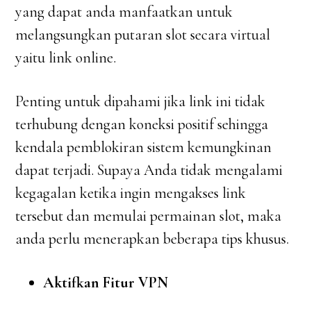
yang dapat anda manfaatkan untuk
melangsungkan putaran slot secara virtual
yaitu link online.
Penting untuk dipahami jika link ini tidak
terhubung dengan koneksi positif sehingga
kendala pemblokiran sistem kemungkinan
dapat terjadi. Supaya Anda tidak mengalami
kegagalan ketika ingin mengakses link
tersebut dan memulai permainan slot, maka
anda perlu menerapkan beberapa tips khusus.
Aktifkan Fitur VPN