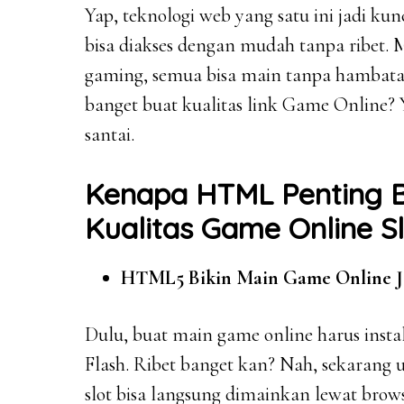
Yap, teknologi web yang satu ini jadi ku
bisa diakses dengan mudah tanpa ribet. 
gaming, semua bisa main tanpa hambata
banget buat kualitas link Game Online? 
santai.
Kenapa HTML Penting B
Kualitas Game Online S
HTML5 Bikin Main Game Online J
Dulu, buat main game online harus insta
Flash. Ribet banget kan? Nah, sekarang
slot bisa langsung dimainkan lewat brows