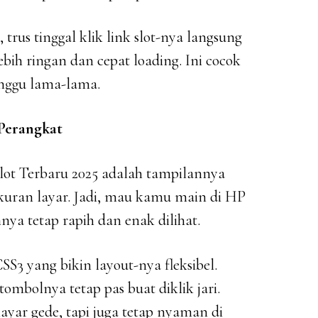
trus tinggal klik link slot-nya langsung
lebih ringan dan cepat loading. Ini cocok
nggu lama-lama.
 Perangkat
lot Terbaru 2025 adalah tampilannya
ukuran layar. Jadi, mau kamu main di HP
nnya tetap rapih dan enak dilihat.
 yang bikin layout-nya fleksibel.
ombolnya tetap pas buat diklik jari.
ayar gede, tapi juga tetap nyaman di