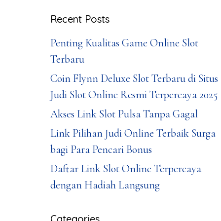
Recent Posts
Penting Kualitas Game Online Slot
Terbaru
Coin Flynn Deluxe Slot Terbaru di Situs
Judi Slot Online Resmi Terpercaya 2025
Akses Link Slot Pulsa Tanpa Gagal
Link Pilihan Judi Online Terbaik Surga
bagi Para Pencari Bonus
Daftar Link Slot Online Terpercaya
dengan Hadiah Langsung
Categories