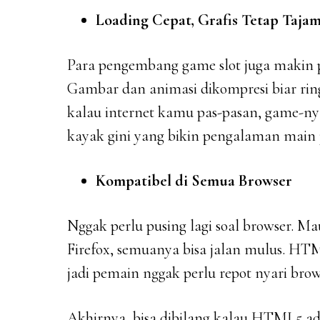
Loading Cepat, Grafis Tetap Taja
Para pengembang game slot juga makin p
Gambar dan animasi dikompresi biar ring
kalau internet kamu pas-pasan, game-nya
kayak gini yang bikin pengalaman main j
Kompatibel di Semua Browser
Nggak perlu pusing lagi soal browser. Ma
Firefox, semuanya bisa jalan mulus. HT
jadi pemain nggak perlu repot nyari bro
Akhirnya, bisa dibilang kalau HTML5 ad