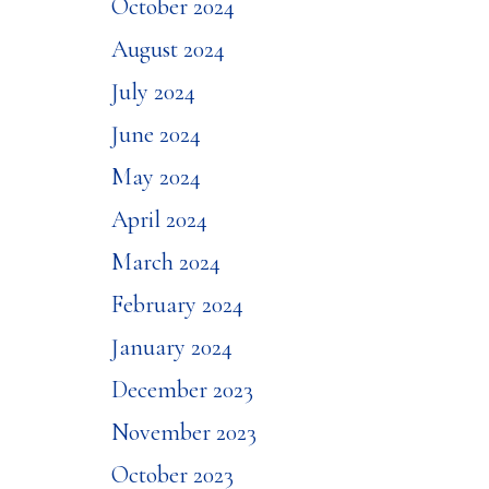
October 2024
August 2024
July 2024
June 2024
May 2024
April 2024
March 2024
February 2024
January 2024
December 2023
November 2023
October 2023