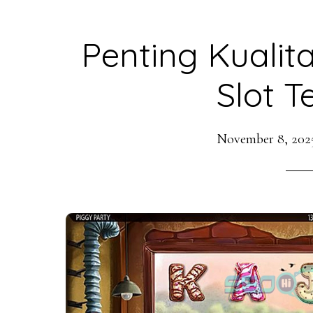
Penting Kualit
Slot T
November 8, 202