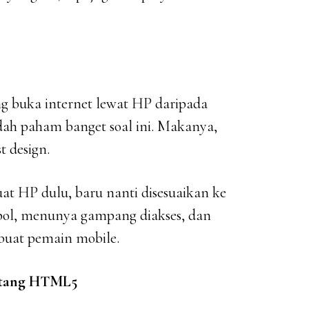
ng buka internet lewat HP daripada
ah paham banget soal ini. Makanya,
t design.
at HP dulu, baru nanti disesuaikan ke
empol, menunya gampang diakses, dan
 buat pemain mobile.
Datang HTML5