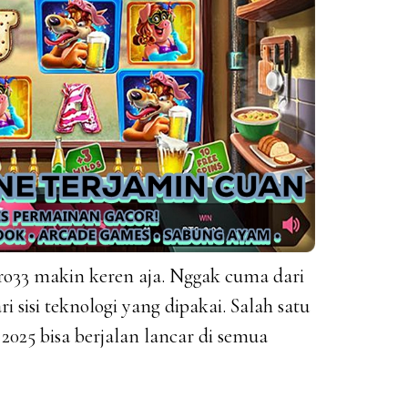
aro33 makin keren aja. Nggak cuma dari
i sisi teknologi yang dipakai. Salah satu
 2025 bisa berjalan lancar di semua