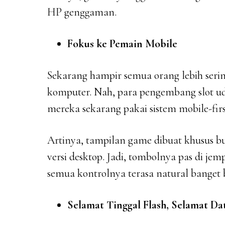
HP genggaman.
Fokus ke Pemain Mobile
Sekarang hampir semua orang lebih seri
komputer. Nah, para pengembang slot ud
mereka sekarang pakai sistem mobile-firs
Artinya, tampilan game dibuat khusus bu
versi desktop. Jadi, tombolnya pas di j
semua kontrolnya terasa natural banget
Selamat Tinggal Flash, Selamat 