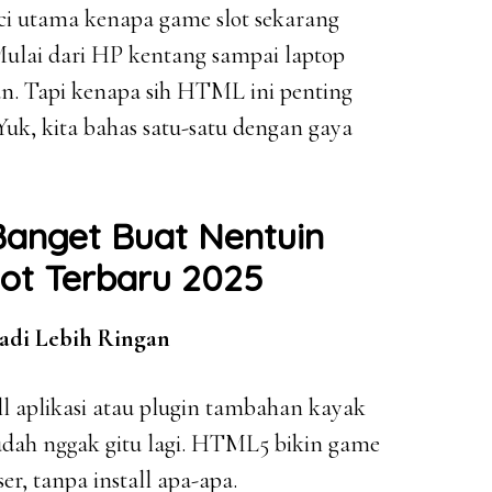
nci utama kenapa game slot sekarang
Mulai dari HP kentang sampai laptop
n. Tapi kenapa sih HTML ini penting
Yuk, kita bahas satu-satu dengan gaya
anget Buat Nentuin
lot Terbaru 2025
adi Lebih Ringan
ll aplikasi atau plugin tambahan kayak
 udah nggak gitu lagi. HTML5 bikin game
er, tanpa install apa-apa.