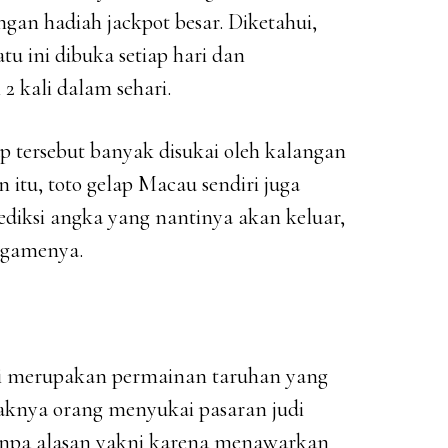
gan hadiah jackpot besar. Diketahui,
atu ini dibuka setiap hari dan
 kali dalam sehari.
ap tersebut banyak disukai oleh kalangan
n itu, toto gelap Macau sendiri juga
diksi angka yang nantinya akan keluar,
 gamenya.
ri merupakan permainan taruhan yang
nyaknya orang menyukai pasaran judi
tanpa alasan yakni karena menawarkan