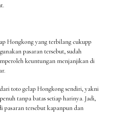
t.
elap Hongkong yang terbilang cukupp
ggunakan pasaran tersebut, sudah
emperoleh keuntungan menjanjikan di
r.
ri toto gelap Hongkong sendiri, yakni
penuh tanpa batas setiap harinya. Jadi,
i pasaran tersebut kapanpun dan