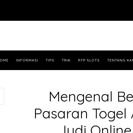
OME
INFORMASI
TIPS
TRIK
RTP SLOTS
TENTANG KA
Mengenal Be
Pasaran Togel 
Judi Online