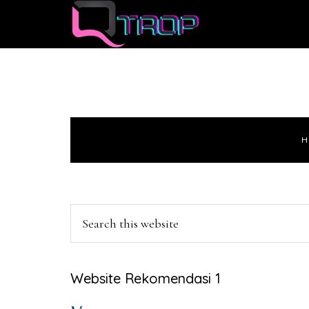
Skip
Skip
Skip
to
to
to
primary
main
primary
navigation
content
sidebar
H
Primary
Search
this
Sidebar
website
Website Rekomendasi 1