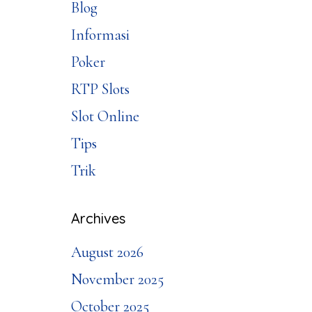
Blog
Informasi
Poker
RTP Slots
Slot Online
Tips
Trik
Archives
August 2026
November 2025
October 2025