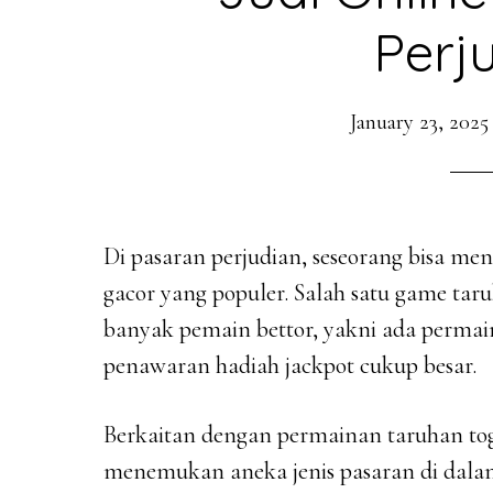
Perj
January 23, 2025
Di pasaran perjudian, seseorang bisa 
gacor yang populer. Salah satu game tar
banyak pemain bettor, yakni ada permai
penawaran hadiah jackpot cukup besar.
Berkaitan dengan permainan taruhan tog
menemukan aneka jenis pasaran di dala