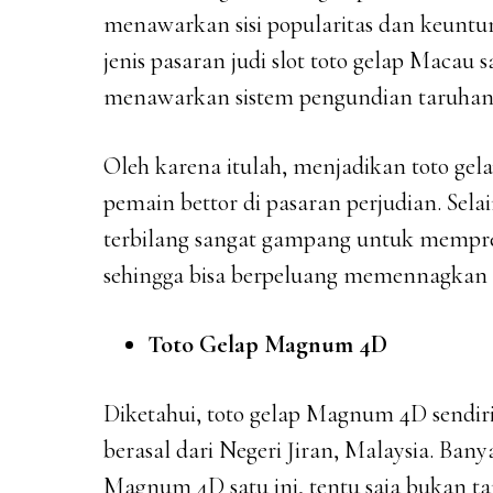
menawarkan sisi popularitas dan keuntun
jenis pasaran judi slot toto gelap Macau s
menawarkan sistem pengundian taruhan 2
Oleh karena itulah, menjadikan toto gel
pemain bettor di pasaran perjudian. Selai
terbilang sangat gampang untuk mempre
sehingga bisa berpeluang memennagkan
Toto Gelap Magnum 4D
Diketahui, toto gelap Magnum 4D sendi
berasal dari Negeri Jiran, Malaysia. Ba
Magnum 4D satu ini, tentu saja bukan 