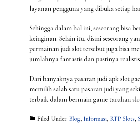
layanan pengguna yang dibuka setiap har
Sehingga dalam hal ini, seseorang bisa b
keinginan. Selain itu, disini seseorang y
permainan judi slot tersebut juga bisa 
jumlahnya fantastis dan pastinya realistis
Dari banyaknya pasaran judi apk slot gac
memilih salah satu pasaran judi yang 
terbaik dalam bermain game taruhan slot
Filed Under:
Blog
,
Informasi
,
RTP Slots
,