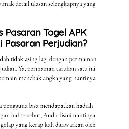
imak detail ulasan selengkapnya yang
s Pasaran Togel APK
di Pasaran Perjudian?
udah tidak asing lagi dengan permainan
rjudian. Ya, permainan taruhan satu ini
emain menebak angka yang nantinya
ka pengguna bisa mendapatkan hadiah
gan hal tersebut, Anda disini nantinya
elap yang kerap kali ditawarkan oleh