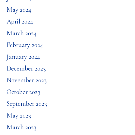
May 2024
April 2024
March 2024
February 2024
January 2024
December 2023
November 2023
October 2023
September 2023
May 2023
March 2023