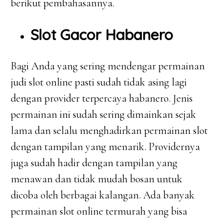
berikut pembahasannya.
Slot Gacor Habanero
Bagi Anda yang sering mendengar permainan
judi slot online pasti sudah tidak asing lagi
dengan provider terpercaya habanero. Jenis
permainan ini sudah sering dimainkan sejak
lama dan selalu menghadirkan permainan slot
dengan tampilan yang menarik. Providernya
juga sudah hadir dengan tampilan yang
menawan dan tidak mudah bosan untuk
dicoba oleh berbagai kalangan. Ada banyak
permainan slot online termurah yang bisa