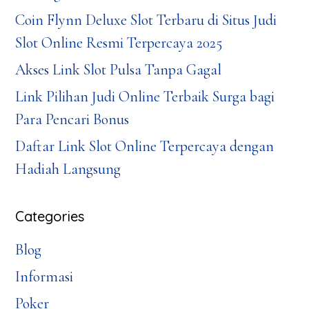
Coin Flynn Deluxe Slot Terbaru di Situs Judi
Slot Online Resmi Terpercaya 2025
Akses Link Slot Pulsa Tanpa Gagal
Link Pilihan Judi Online Terbaik Surga bagi
Para Pencari Bonus
Daftar Link Slot Online Terpercaya dengan
Hadiah Langsung
Categories
Blog
Informasi
Poker