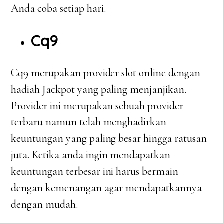
Anda coba setiap hari.
Cq9
Cq9 merupakan provider slot online dengan
hadiah Jackpot yang paling menjanjikan.
Provider ini merupakan sebuah provider
terbaru namun telah menghadirkan
keuntungan yang paling besar hingga ratusan
juta. Ketika anda ingin mendapatkan
keuntungan terbesar ini harus bermain
dengan kemenangan agar mendapatkannya
dengan mudah.