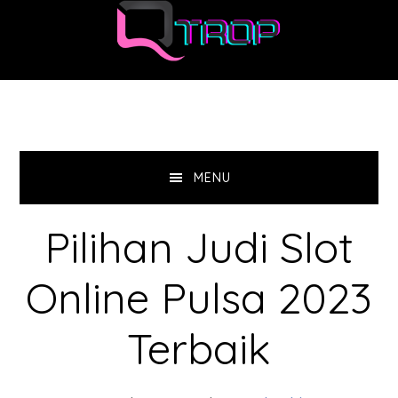
Skip
Skip
Skip
to
to
to
primary
main
primary
navigation
content
sidebar
MENU
Pilihan Judi Slot
Online Pulsa 2023
Terbaik