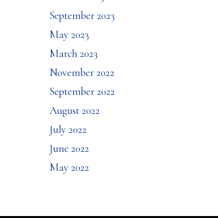
September 2023
May 2023
March 2023
November 2022
September 2022
August 2022
July 2022
June 2022
May 2022