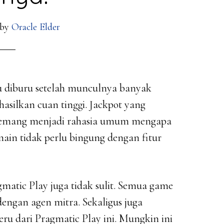
by
Oracle Elder
alu diburu setelah munculnya banyak
silkan cuan tinggi. Jackpot yang
i memang menjadi rahasia umum mengapa
emain tidak perlu bingung dengan fitur
matic Play juga tidak sulit. Semua game
engan agen mitra. Sekaligus juga
u dari Pragmatic Play ini. Mungkin ini