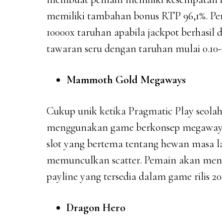
memiliki tambahan bonus RTP 96,1%. P
10000x taruhan apabila jackpot berhasil
tawaran seru dengan taruhan mulai 0.10- 
Mammoth Gold Megaways
Cukup unik ketika Pragmatic Play seol
menggunakan game berkonsep megaway
slot yang bertema tentang hewan masa la
memunculkan scatter. Pemain akan mend
payline yang tersedia dalam game rilis 202
Dragon Hero