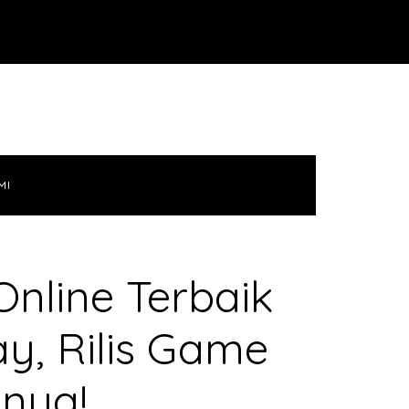
MI
Online Terbaik
y, Rilis Game
nya!