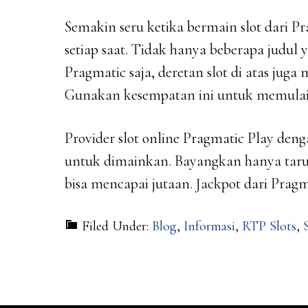
Semakin seru ketika bermain slot dari Pr
setiap saat. Tidak hanya beberapa judul
Pragmatic saja, deretan slot di atas jug
Gunakan kesempatan ini untuk memulai
Provider slot online Pragmatic Play den
untuk dimainkan. Bayangkan hanya taru
bisa mencapai jutaan. Jackpot dari Pragm
Filed Under:
Blog
,
Informasi
,
RTP Slots
,