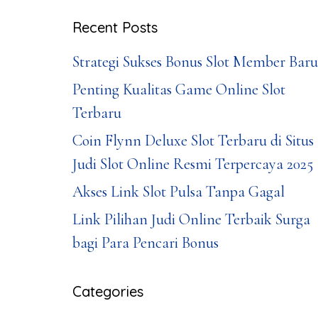
Recent Posts
Strategi Sukses Bonus Slot Member Baru
Penting Kualitas Game Online Slot
Terbaru
Coin Flynn Deluxe Slot Terbaru di Situs
Judi Slot Online Resmi Terpercaya 2025
Akses Link Slot Pulsa Tanpa Gagal
Link Pilihan Judi Online Terbaik Surga
bagi Para Pencari Bonus
Categories