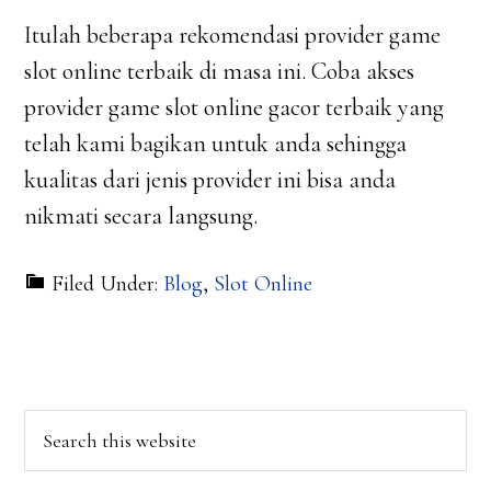
Itulah beberapa rekomendasi provider game
slot online terbaik di masa ini. Coba akses
provider game slot online gacor terbaik yang
telah kami bagikan untuk anda sehingga
kualitas dari jenis provider ini bisa anda
nikmati secara langsung.
Filed Under:
Blog
,
Slot Online
Primary
Search
this
Sidebar