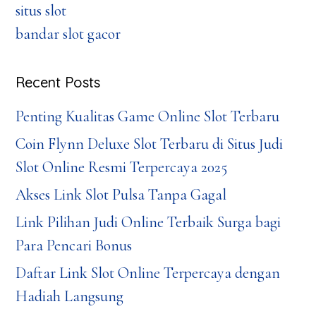
situs slot
bandar slot gacor
Recent Posts
Penting Kualitas Game Online Slot Terbaru
Coin Flynn Deluxe Slot Terbaru di Situs Judi
Slot Online Resmi Terpercaya 2025
Akses Link Slot Pulsa Tanpa Gagal
Link Pilihan Judi Online Terbaik Surga bagi
Para Pencari Bonus
Daftar Link Slot Online Terpercaya dengan
Hadiah Langsung