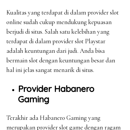
Kualitas yang terdapat di dalam provider slot
online sudah cukup mendukung kepuasan
berjudi di situs. Salah satu kelebihan yang
terdapat di dalam provider slot Playstar
adalah keuntungan dari judi. Anda bisa
bermain slot dengan keuntungan besar dan
hal ini jelas sangat menarik di situs.
Provider Habanero
Gaming
Terakhir ada Habanero Gaming yang
merupakan provider slot game dengan ragam