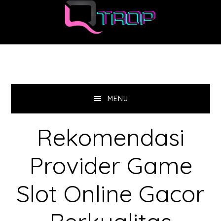
Skip
Skip
Skip
to
to
to
primary
main
primary
navigation
content
sidebar
MENU
Rekomendasi
Provider Game
Slot Online Gacor