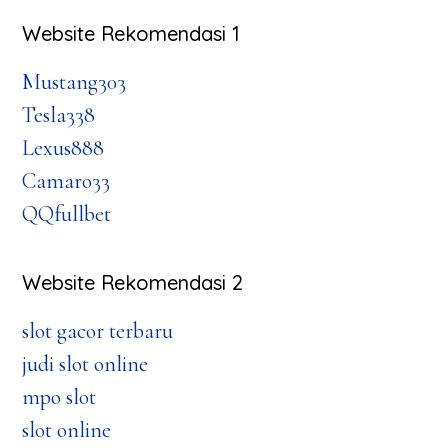
website
Website Rekomendasi 1
Mustang303
Tesla338
Lexus888
Camaro33
QQfullbet
Website Rekomendasi 2
slot gacor terbaru
judi slot online
mpo slot
slot online