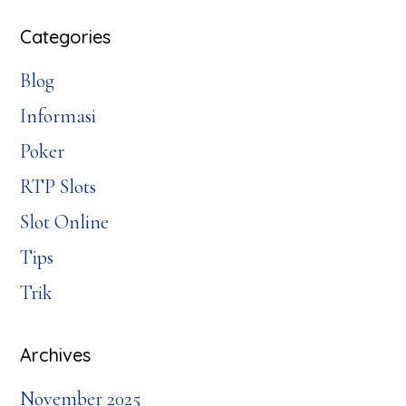
Categories
Blog
Informasi
Poker
RTP Slots
Slot Online
Tips
Trik
Archives
November 2025