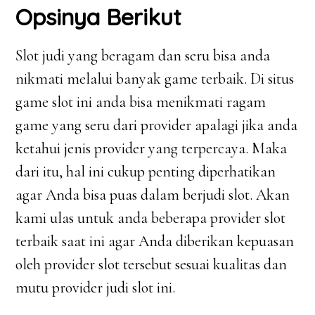
Opsinya Berikut
Slot judi yang beragam dan seru bisa anda
nikmati melalui banyak game terbaik. Di situs
game slot ini anda bisa menikmati ragam
game yang seru dari provider apalagi jika anda
ketahui jenis provider yang terpercaya. Maka
dari itu, hal ini cukup penting diperhatikan
agar Anda bisa puas dalam berjudi slot. Akan
kami ulas untuk anda beberapa provider slot
terbaik saat ini agar Anda diberikan kepuasan
oleh provider slot tersebut sesuai kualitas dan
mutu provider judi slot ini.