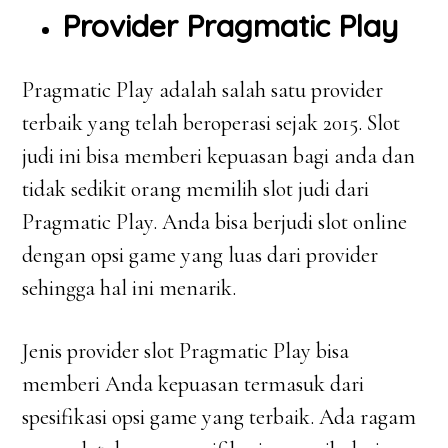
Provider Pragmatic Play
Pragmatic Play adalah salah satu provider
terbaik yang telah beroperasi sejak 2015. Slot
judi ini bisa memberi kepuasan bagi anda dan
tidak sedikit orang memilih slot judi dari
Pragmatic Play. Anda bisa berjudi slot online
dengan opsi game yang luas dari provider
sehingga hal ini menarik.
Jenis provider slot Pragmatic Play bisa
memberi Anda kepuasan termasuk dari
spesifikasi opsi game yang terbaik. Ada ragam