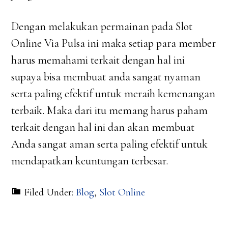
Dengan melakukan permainan pada Slot
Online Via Pulsa ini maka setiap para member
harus memahami terkait dengan hal ini
supaya bisa membuat anda sangat nyaman
serta paling efektif untuk meraih kemenangan
terbaik. Maka dari itu memang harus paham
terkait dengan hal ini dan akan membuat
Anda sangat aman serta paling efektif untuk
mendapatkan keuntungan terbesar.
Filed Under:
Blog
,
Slot Online