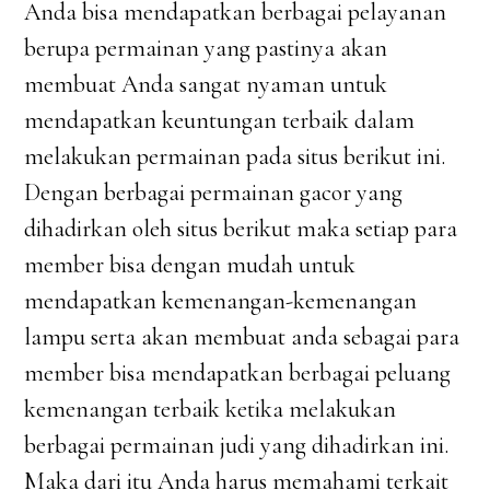
Anda bisa mendapatkan berbagai pelayanan
berupa permainan yang pastinya akan
membuat Anda sangat nyaman untuk
mendapatkan keuntungan terbaik dalam
melakukan permainan pada situs berikut ini.
Dengan berbagai permainan gacor yang
dihadirkan oleh situs berikut maka setiap para
member bisa dengan mudah untuk
mendapatkan kemenangan-kemenangan
lampu serta akan membuat anda sebagai para
member bisa mendapatkan berbagai peluang
kemenangan terbaik ketika melakukan
berbagai permainan judi yang dihadirkan ini.
Maka dari itu Anda harus memahami terkait