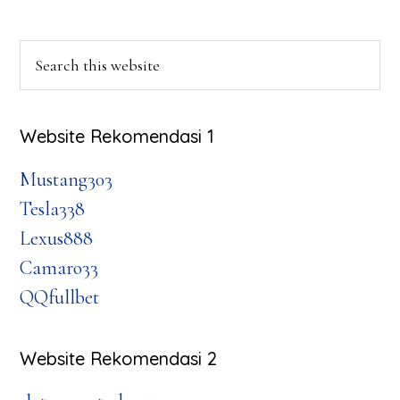
Primary
Search
this
Sidebar
website
Website Rekomendasi 1
Mustang303
Tesla338
Lexus888
Camaro33
QQfullbet
Website Rekomendasi 2