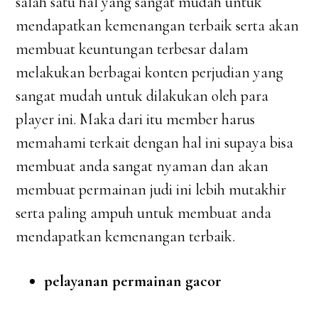
salah satu hal yang sangat mudah untuk
mendapatkan kemenangan terbaik serta akan
membuat keuntungan terbesar dalam
melakukan berbagai konten perjudian yang
sangat mudah untuk dilakukan oleh para
player ini. Maka dari itu member harus
memahami terkait dengan hal ini supaya bisa
membuat anda sangat nyaman dan akan
membuat permainan judi ini lebih mutakhir
serta paling ampuh untuk membuat anda
mendapatkan kemenangan terbaik.
pelayanan permainan gacor