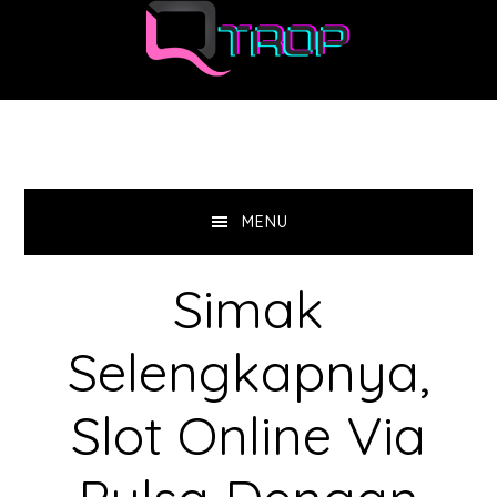
Skip
Skip
Skip
to
to
to
primary
main
primary
navigation
content
sidebar
MENU
Simak
Selengkapnya,
Slot Online Via