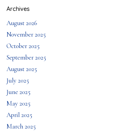
Archives
August 2026
November 2025
October 2025
September 2025
August 2025
July 2025
June 2025
May 2025
April 2025
March 2025