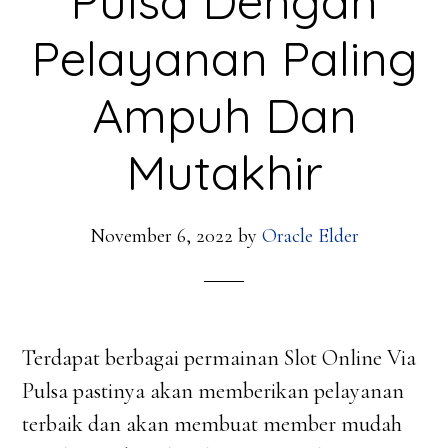
Pulsa Dengan
Pelayanan Paling
Ampuh Dan
Mutakhir
November 6, 2022
by
Oracle Elder
Terdapat berbagai permainan Slot Online Via
Pulsa pastinya akan memberikan pelayanan
terbaik dan akan membuat member mudah