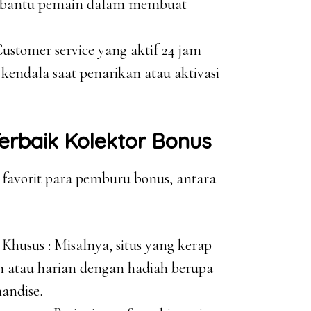
bantu pemain dalam membuat
ustomer service yang aktif 24 jam
 kendala saat penarikan atau aktivasi
 Terbaik Kolektor Bonus
i favorit para pemburu bonus, antara
 Khusus :
Misalnya, situs yang kerap
atau harian dengan hadiah berupa
handise.