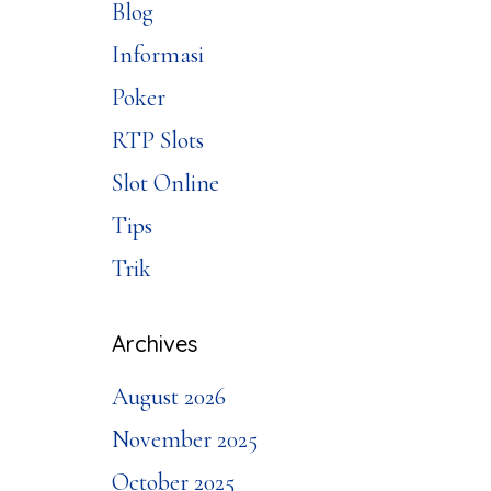
Blog
Informasi
Poker
RTP Slots
Slot Online
Tips
Trik
Archives
August 2026
November 2025
October 2025