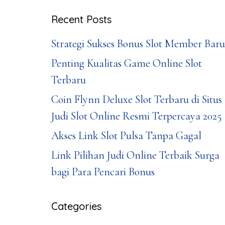
Recent Posts
Strategi Sukses Bonus Slot Member Baru
Penting Kualitas Game Online Slot
Terbaru
Coin Flynn Deluxe Slot Terbaru di Situs
Judi Slot Online Resmi Terpercaya 2025
Akses Link Slot Pulsa Tanpa Gagal
Link Pilihan Judi Online Terbaik Surga
bagi Para Pencari Bonus
Categories