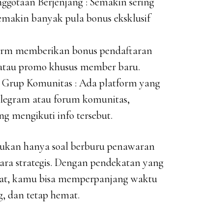
ggotaan Berjenjang :
Semakin sering
semakin banyak pula bonus eksklusif
orm memberikan bonus pendaftaran
in, atau promo khusus member baru.
au Grup Komunitas :
Ada platform yang
legram atau forum komunitas,
g mengikuti info tersebut.
bukan hanya soal berburu penawaran
cara strategis. Dengan pendekatan yang
pat, kamu bisa memperpanjang waktu
, dan tetap hemat.