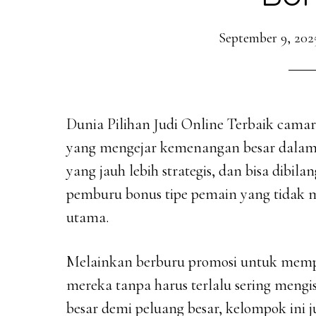
September 9, 202
Dunia Pilihan Judi Online Terbaik cama
yang mengejar kemenangan besar dalam
yang jauh lebih strategis, dan bisa dibil
pemburu bonus tipe pemain yang tidak m
utama.
Melainkan berburu promosi untuk mem
mereka tanpa harus terlalu sering mengis
besar demi peluang besar, kelompok ini j