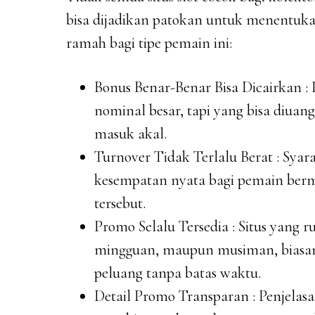
bisa dijadikan patokan untuk menentu
ramah bagi tipe pemain ini:
Bonus Benar-Benar Bisa Dicairkan :
nominal besar, tapi yang bisa diuan
masuk akal.
Turnover Tidak Terlalu Berat :
Syar
kesempatan nyata bagi pemain ber
tersebut.
Promo Selalu Tersedia :
Situs yang r
mingguan, maupun musiman, biasan
peluang tanpa batas waktu.
Detail Promo Transparan :
Penjelas