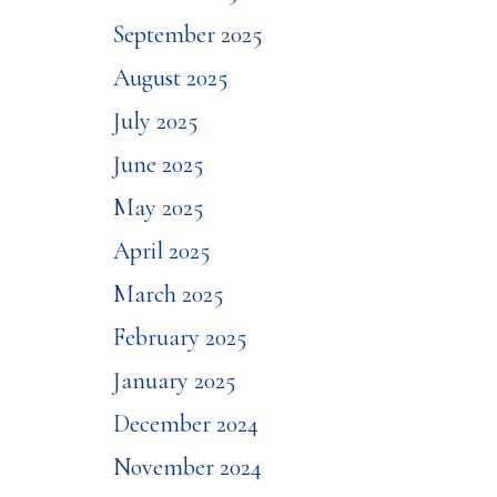
September 2025
August 2025
July 2025
June 2025
May 2025
April 2025
March 2025
February 2025
January 2025
December 2024
November 2024