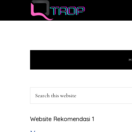
Skip
Skip
Skip
to
to
to
primary
main
primary
navigation
content
sidebar
H
Primary
Search
this
Sidebar
website
Website Rekomendasi 1