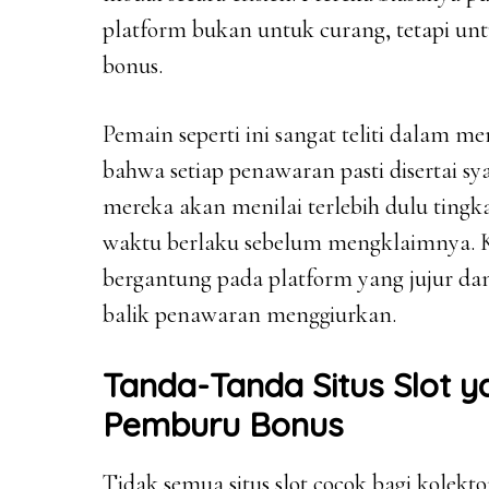
platform bukan untuk curang, tetapi u
bonus.
Pemain seperti ini sangat teliti dalam
bahwa setiap penawaran pasti disertai sy
mereka akan menilai terlebih dulu tingk
waktu berlaku sebelum mengklaimnya. K
bergantung pada platform yang jujur da
balik penawaran menggiurkan.
Tanda-Tanda Situs Slot 
Pemburu Bonus
Tidak semua situs slot cocok bagi kolekt