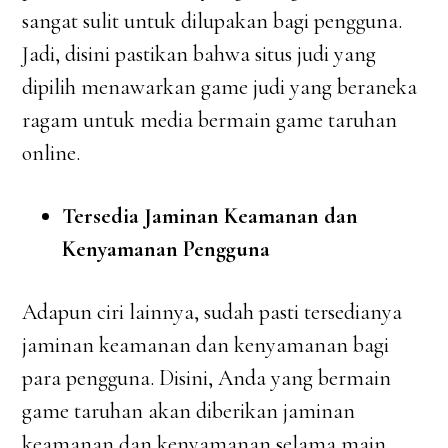
sangat sulit untuk dilupakan bagi pengguna.
Jadi, disini pastikan bahwa situs judi yang
dipilih menawarkan game judi yang beraneka
ragam untuk media bermain game taruhan
online.
Tersedia Jaminan Keamanan dan
Kenyamanan Pengguna
Adapun ciri lainnya, sudah pasti tersedianya
jaminan keamanan dan kenyamanan bagi
para pengguna. Disini, Anda yang bermain
game taruhan akan diberikan jaminan
keamanan dan kenyamanan selama main