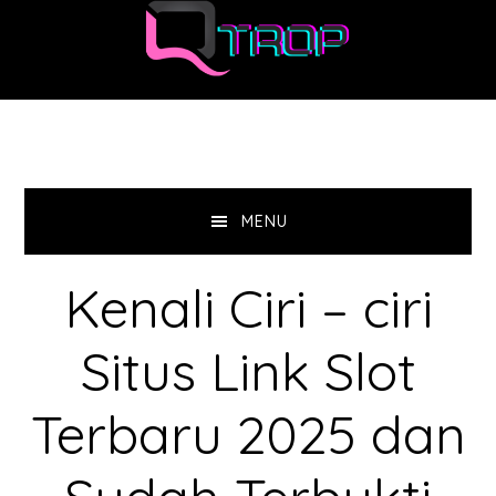
Skip
Skip
Skip
to
to
to
primary
main
primary
navigation
content
sidebar
MENU
Kenali Ciri – ciri
Situs Link Slot
Terbaru 2025 dan