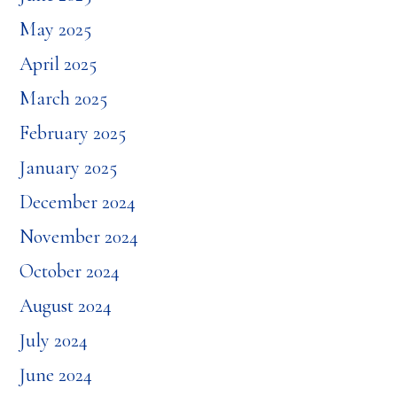
May 2025
April 2025
March 2025
February 2025
January 2025
December 2024
November 2024
October 2024
August 2024
July 2024
June 2024