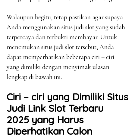
Walaupun begitu, tetap pastikan agar supaya
Anda menggunakan situs judi slot yang sudah
terpercaya dan terbukti membayar. Untuk
menemukan situs judi slot tersebut, Anda
dapat memperhatikan beberapa ciri – ciri
yang dimiliki dengan menyimak ulasan
lengkap di bawah ini.
Ciri – ciri yang Dimiliki Situs
Judi Link Slot Terbaru
2025 yang Harus
Diperhatikan Calon