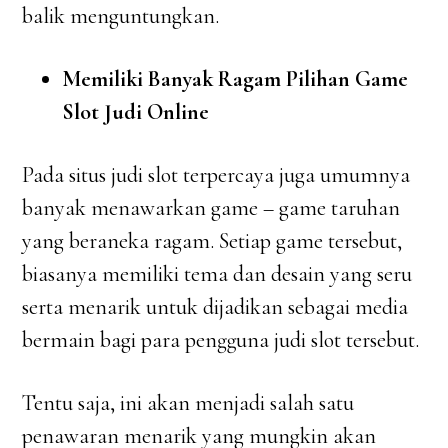
balik menguntungkan.
Memiliki Banyak Ragam Pilihan Game
Slot Judi Online
Pada situs judi slot terpercaya juga umumnya
banyak menawarkan game – game taruhan
yang beraneka ragam. Setiap game tersebut,
biasanya memiliki tema dan desain yang seru
serta menarik untuk dijadikan sebagai media
bermain bagi para pengguna judi slot tersebut.
Tentu saja, ini akan menjadi salah satu
penawaran menarik yang mungkin akan