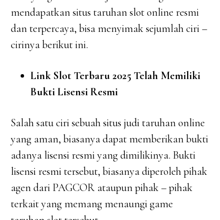
mendapatkan situs taruhan slot online resmi
dan terpercaya, bisa menyimak sejumlah ciri –
cirinya berikut ini.
Link Slot Terbaru 2025 Telah Memiliki
Bukti Lisensi Resmi
Salah satu ciri sebuah situs judi taruhan online
yang aman, biasanya dapat memberikan bukti
adanya lisensi resmi yang dimilikinya. Bukti
lisensi resmi tersebut, biasanya diperoleh pihak
agen dari PAGCOR ataupun pihak – pihak
terkait yang memang menaungi game