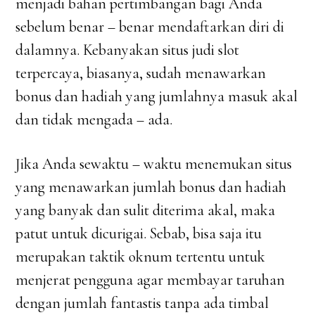
menjadi bahan pertimbangan bagi Anda
sebelum benar – benar mendaftarkan diri di
dalamnya. Kebanyakan situs judi slot
terpercaya, biasanya, sudah menawarkan
bonus dan hadiah yang jumlahnya masuk akal
dan tidak mengada – ada.
Jika Anda sewaktu – waktu menemukan situs
yang menawarkan jumlah bonus dan hadiah
yang banyak dan sulit diterima akal, maka
patut untuk dicurigai. Sebab, bisa saja itu
merupakan taktik oknum tertentu untuk
menjerat pengguna agar membayar taruhan
dengan jumlah fantastis tanpa ada timbal