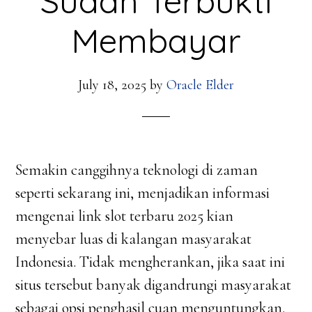
Sudah Terbukti
Membayar
July 18, 2025
by
Oracle Elder
Semakin canggihnya teknologi di zaman
seperti sekarang ini, menjadikan informasi
mengenai link slot terbaru 2025 kian
menyebar luas di kalangan masyarakat
Indonesia. Tidak mengherankan, jika saat ini
situs tersebut banyak digandrungi masyarakat
sebagai opsi penghasil cuan menguntungkan.