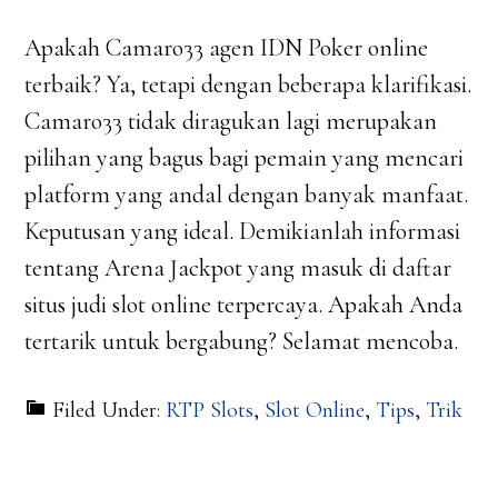
Apakah Camaro33 agen IDN Poker online
terbaik? Ya, tetapi dengan beberapa klarifikasi.
Camaro33 tidak diragukan lagi merupakan
pilihan yang bagus bagi pemain yang mencari
platform yang andal dengan banyak manfaat.
Keputusan yang ideal. Demikianlah informasi
tentang Arena Jackpot yang masuk di daftar
situs judi slot online terpercaya. Apakah Anda
tertarik untuk bergabung? Selamat mencoba.
Filed Under:
RTP Slots
,
Slot Online
,
Tips
,
Trik