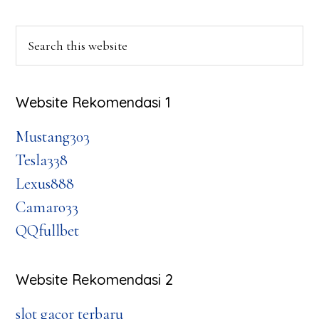
Primary
Search
this
Sidebar
website
Website Rekomendasi 1
Mustang303
Tesla338
Lexus888
Camaro33
QQfullbet
Website Rekomendasi 2
slot gacor terbaru