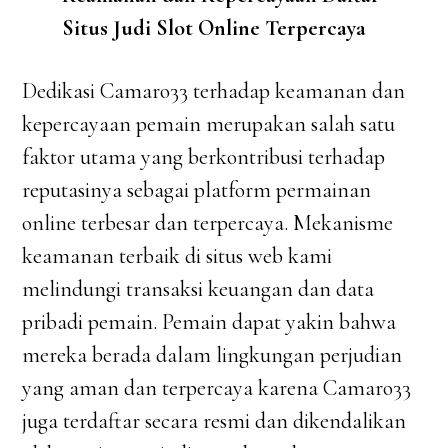
Situs Judi Slot Online Terpercaya
Dedikasi Camaro33 terhadap keamanan dan
kepercayaan pemain merupakan salah satu
faktor utama yang berkontribusi terhadap
reputasinya sebagai platform permainan
online terbesar dan terpercaya. Mekanisme
keamanan terbaik di situs web kami
melindungi transaksi keuangan dan data
pribadi pemain. Pemain dapat yakin bahwa
mereka berada dalam lingkungan perjudian
yang aman dan terpercaya karena Camaro33
juga terdaftar secara resmi dan dikendalikan