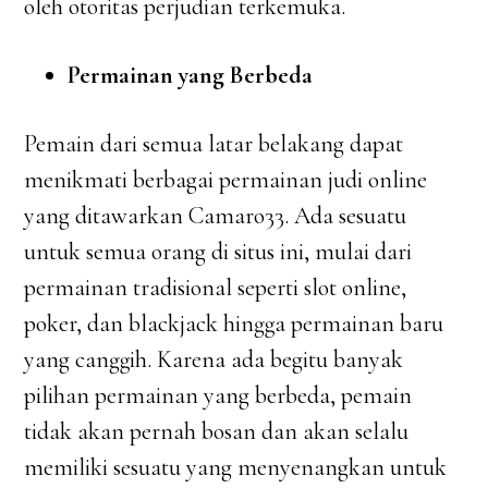
oleh otoritas perjudian terkemuka.
Permainan yang Berbeda
Pemain dari semua latar belakang dapat
menikmati berbagai permainan judi online
yang ditawarkan Camaro33. Ada sesuatu
untuk semua orang di situs ini, mulai dari
permainan tradisional seperti slot online,
poker, dan blackjack hingga permainan baru
yang canggih. Karena ada begitu banyak
pilihan permainan yang berbeda, pemain
tidak akan pernah bosan dan akan selalu
memiliki sesuatu yang menyenangkan untuk