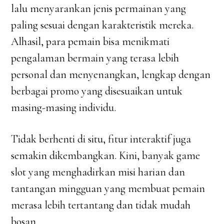
lalu menyarankan jenis permainan yang
paling sesuai dengan karakteristik mereka.
Alhasil, para pemain bisa menikmati
pengalaman bermain yang terasa lebih
personal dan menyenangkan, lengkap dengan
berbagai promo yang disesuaikan untuk
masing-masing individu.
Tidak berhenti di situ, fitur interaktif juga
semakin dikembangkan. Kini, banyak game
slot yang menghadirkan misi harian dan
tantangan mingguan yang membuat pemain
merasa lebih tertantang dan tidak mudah
bosan.