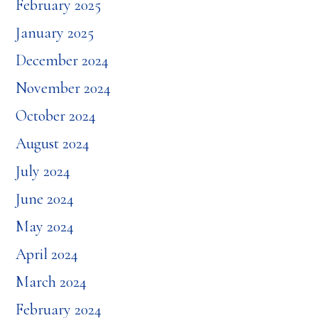
February 2025
January 2025
December 2024
November 2024
October 2024
August 2024
July 2024
June 2024
May 2024
April 2024
March 2024
February 2024