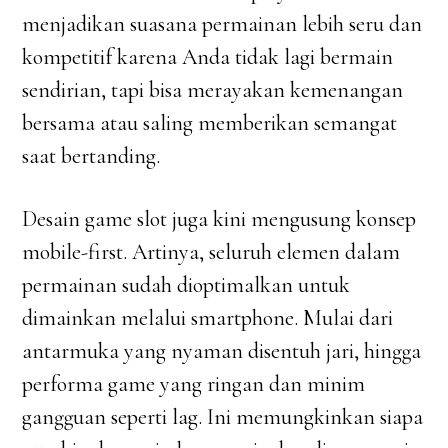
menjadikan suasana permainan lebih seru dan
kompetitif karena Anda tidak lagi bermain
sendirian, tapi bisa merayakan kemenangan
bersama atau saling memberikan semangat
saat bertanding.
Desain game slot juga kini mengusung konsep
mobile-first. Artinya, seluruh elemen dalam
permainan sudah dioptimalkan untuk
dimainkan melalui smartphone. Mulai dari
antarmuka yang nyaman disentuh jari, hingga
performa game yang ringan dan minim
gangguan seperti lag. Ini memungkinkan siapa