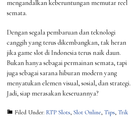
mengandalkan keberuntungan memutar reel
semata.
Dengan segala pembaruan dan teknologi
canggih yang terus dikembangkan, tak heran
jika game slot di Indonesia terus naik daun.
Bukan hanya sebagai permainan semata, tapi
juga sebagai sarana hiburan modern yang
menyatukan elemen visual, sosial, dan strategi.
Jadi, siap merasakan keseruannya?
Filed Under:
RTP Slots
,
Slot Online
,
Tips
,
Trik