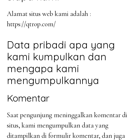
Alamat situs web kami adalah :
https://qtrop.com/
Data pribadi apa yang
kami kumpulkan dan
mengapa kami
mengumpulkannya
Komentar
Saat pengunjung meninggalkan komentar di
situs, kami mengumpulkan data yang
ditampilkan di formulir komentar, dan juga