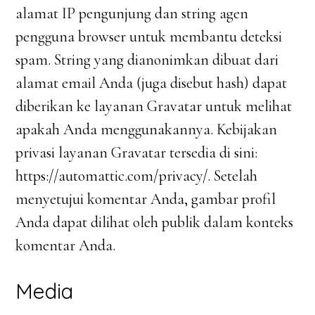
alamat IP pengunjung dan string agen
pengguna browser untuk membantu deteksi
spam. String yang dianonimkan dibuat dari
alamat email Anda (juga disebut hash) dapat
diberikan ke layanan Gravatar untuk melihat
apakah Anda menggunakannya. Kebijakan
privasi layanan Gravatar tersedia di sini:
https://automattic.com/privacy/. Setelah
menyetujui komentar Anda, gambar profil
Anda dapat dilihat oleh publik dalam konteks
komentar Anda.
Media