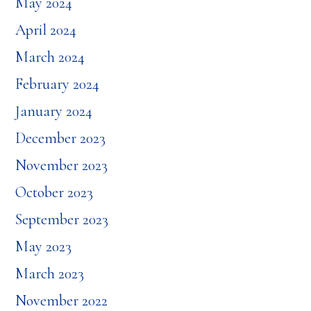
May 2024
April 2024
March 2024
February 2024
January 2024
December 2023
November 2023
October 2023
September 2023
May 2023
March 2023
November 2022