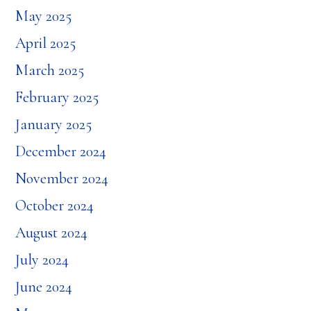
May 2025
April 2025
March 2025
February 2025
January 2025
December 2024
November 2024
October 2024
August 2024
July 2024
June 2024