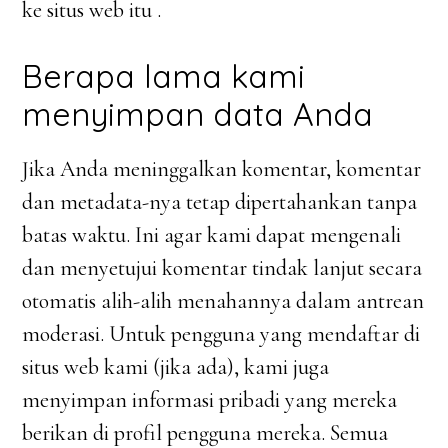
ke situs web itu .
Berapa lama kami
menyimpan data Anda
Jika Anda meninggalkan komentar, komentar
dan metadata-nya tetap dipertahankan tanpa
batas waktu. Ini agar kami dapat mengenali
dan menyetujui komentar tindak lanjut secara
otomatis alih-alih menahannya dalam antrean
moderasi. Untuk pengguna yang mendaftar di
situs web kami (jika ada), kami juga
menyimpan informasi pribadi yang mereka
berikan di profil pengguna mereka. Semua