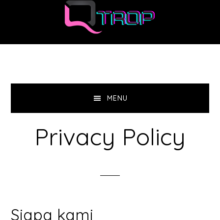
Skip
Skip
Skip
to
to
to
primary
main
primary
navigation
content
sidebar
MENU
Privacy Policy
Siapa kami