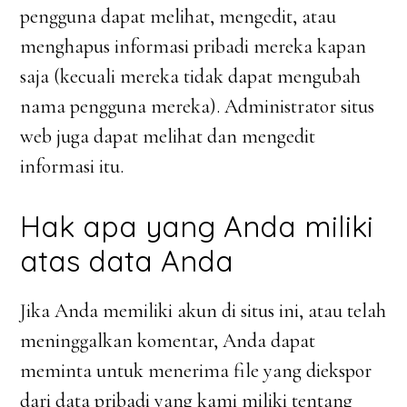
pengguna dapat melihat, mengedit, atau
menghapus informasi pribadi mereka kapan
saja (kecuali mereka tidak dapat mengubah
nama pengguna mereka). Administrator situs
web juga dapat melihat dan mengedit
informasi itu.
Hak apa yang Anda miliki
atas data Anda
Jika Anda memiliki akun di situs ini, atau telah
meninggalkan komentar, Anda dapat
meminta untuk menerima file yang diekspor
dari data pribadi yang kami miliki tentang