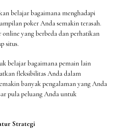
akan belajar bagaimana menghadapi
ampilan poker Anda semakin terasah.
er online yang berbeda dan perhatikan
 situs.
k belajar bagaimana pemain lain
atkan fleksibilitas Anda dalam
. Semakin banyak pengalaman yang Anda
esar pula peluang Anda untuk
tur Strategi