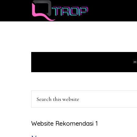
Skip
Skip
Skip
to
to
to
primary
main
primary
navigation
content
sidebar
H
Primary
Search
this
Sidebar
website
Website Rekomendasi 1