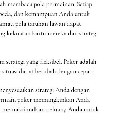
alah membaca pola permainan. Setiap
erbeda, dan kemampuan Anda untuk
gamati pola taruhan lawan dapat
g kekuatan kartu mereka dan strategi
strategi yang fleksibel. Poker adalah
situasi dapat berubah dengan cepat.
 menyesuaikan strategi Anda dengan
m bermain poker memungkinkan Anda
an memaksimalkan peluang Anda untuk