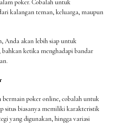
dalam poker. Cobalah untuk
ari kalangan teman, keluarga, maupun
, Anda akan lebih siap untuk
r, bahkan ketika menghadapi bandar
an.
r
n bermain poker online, cobalah untuk
ap situs biasanya memiliki karakteristik
tegi yang digunakan, hingga variasi