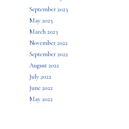
September 2023
May 2023
March 2023
November 2022
September 2022
August 2022
July 2022
June 2022
May 2022