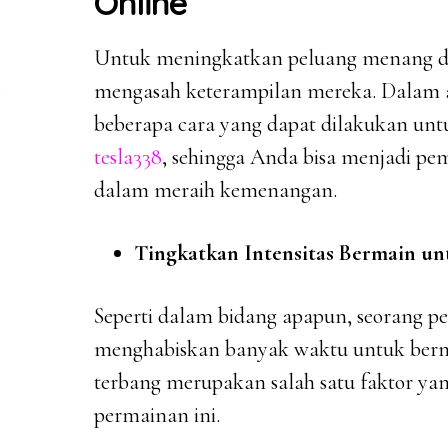
Online
Untuk meningkatkan peluang menang da
mengasah keterampilan mereka. Dalam ar
beberapa cara yang dapat dilakukan un
tesla338
, sehingga Anda bisa menjadi pem
dalam meraih kemenangan.
Tingkatkan Intensitas Bermain 
Seperti dalam bidang apapun, seorang pe
menghabiskan banyak waktu untuk berma
terbang merupakan salah satu faktor y
permainan ini.