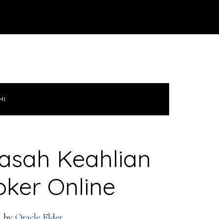
MI
asah Keahlian
ker Online
4
by
Oracle Elder