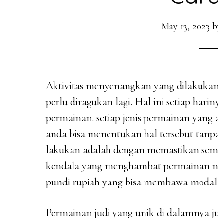
May 13, 2023
b
Aktivitas menyenangkan yang dilakukan d
perlu diragukan lagi. Hal ini setiap har
permainan. setiap jenis permainan yang 
anda bisa menentukan hal tersebut tanp
lakukan adalah dengan memastikan semua
kendala yang menghambat permainan na
pundi rupiah yang bisa membawa modal
Permainan judi yang unik di dalamnya jug