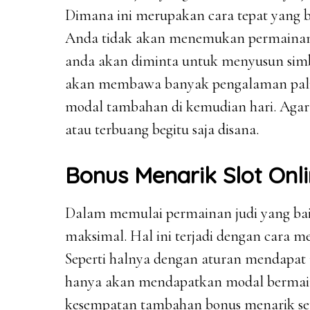
Dimana ini merupakan cara tepat yang b
Anda tidak akan menemukan permainan 
anda akan diminta untuk menyusun simbo
akan membawa banyak pengalaman pali
modal tambahan di kemudian hari. Aga
atau terbuang begitu saja disana.
Bonus Menarik Slot Onli
Dalam memulai permainan judi yang bai
maksimal. Hal ini terjadi dengan cara me
Seperti halnya dengan aturan mendapat
hanya akan mendapatkan modal bermain 
kesempatan tambahan bonus menarik set