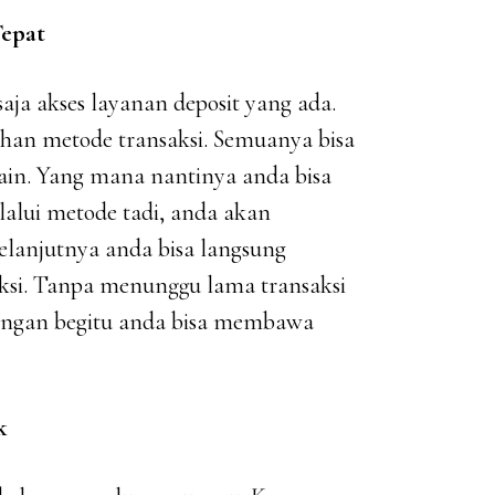
Tepat
aja akses layanan deposit yang ada.
han metode transaksi. Semuanya bisa
in. Yang mana nantinya anda bisa
elalui metode tadi, anda akan
lanjutnya anda bisa langsung
si. Tanpa menunggu lama transaksi
 Dengan begitu anda bisa membawa
k