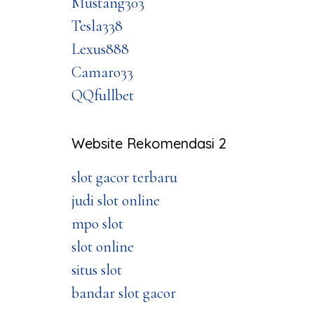
Mustang303
Tesla338
Lexus888
Camaro33
QQfullbet
Website Rekomendasi 2
slot gacor terbaru
judi slot online
mpo slot
slot online
situs slot
bandar slot gacor