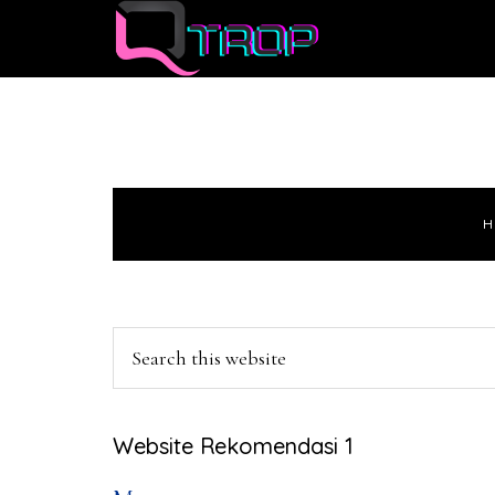
Skip
Skip
Skip
to
to
to
primary
main
primary
navigation
content
sidebar
H
Primary
Search
this
Sidebar
website
Website Rekomendasi 1