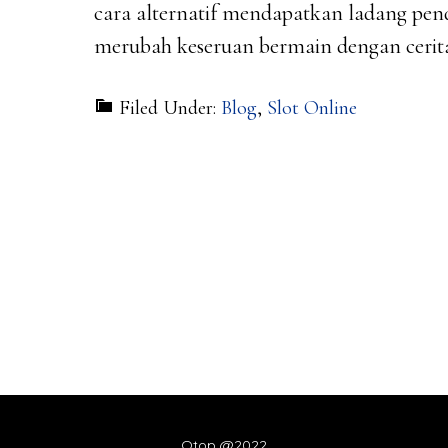
cara alternatif mendapatkan ladang pe
merubah keseruan bermain dengan cerita
Filed Under:
Blog
,
Slot Online
Qtop @2022