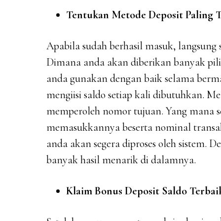
Tentukan Metode Deposit Paling 
Apabila sudah berhasil masuk, langsung s
Dimana anda akan diberikan banyak pili
anda gunakan dengan baik selama berma
mengiisi saldo setiap kali dibutuhkan. M
memperoleh nomor tujuan. Yang mana se
memasukkannya beserta nominal transak
anda akan segera diproses oleh sistem.
banyak hasil menarik di dalamnya.
Klaim Bonus Deposit Saldo Terbai