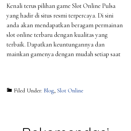
Kenali terus pilihan game Slot Online Pulsa
yang hadir di situs resmi terpercaya. Di sini
anda akan mendapatkan beragam permainan
slot online terbaru dengan kualitas yang
terbaik. Dapatkan keuntungannya dan
mainkan gamenya dengan mudah setiap saat
Filed Under:
Blog
,
Slot Online