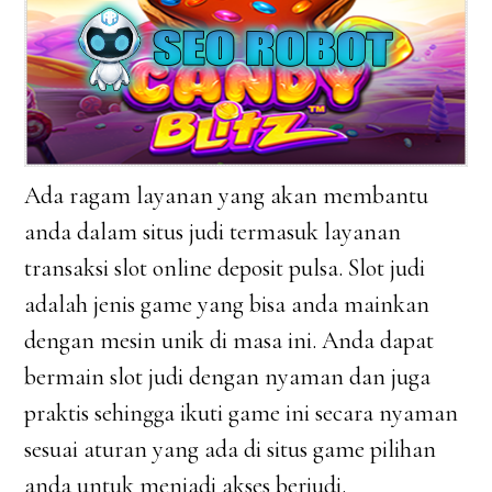
Ada ragam layanan yang akan membantu
anda dalam situs judi termasuk layanan
transaksi slot online deposit pulsa. Slot judi
adalah jenis game yang bisa anda mainkan
dengan mesin unik di masa ini. Anda dapat
bermain slot judi dengan nyaman dan juga
praktis sehingga ikuti game ini secara nyaman
sesuai aturan yang ada di situs game pilihan
anda untuk menjadi akses berjudi.