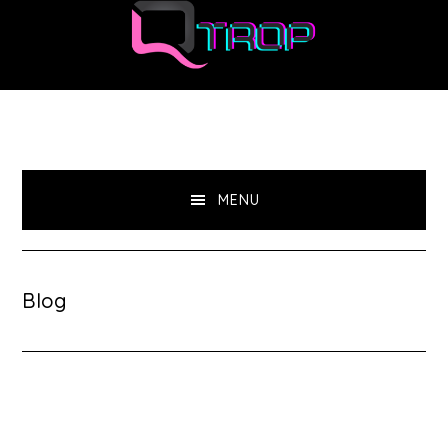
Skip
Skip
Skip
to
to
to
primary
main
primary
navigation
content
sidebar
MENU
Blog