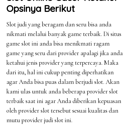
Opsinya Berikut
Slot judi yang beragam dan seru bisa anda
nikmati melalui banyak game terbaik. Di situs
game slot ini anda bisa menikmati ragam
game yang seru dari provider apalagi jika anda
ketahui jenis provider yang terpercaya. Maka
dari itu, hal ini cukup penting diperhatikan
agar Anda bisa puas dalam berjudi slot. Akan
kami ulas untuk anda beberapa provider slot
terbaik saat ini agar Anda diberikan kepuasan
oleh provider slot tersebut sesuai kualitas dan
mutu provider judi slot ini.