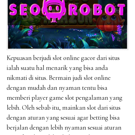
Kepuasan berjudi slot online gacor dari situs
ialah suatu hal menarik yang bisa anda
nikmati di situs. Bermain judi slot online
dengan mudah dan nyaman tentu bisa
memberi player game slot pengalaman yang
lebih. Oleh sebab itu, mainkan slot dari situs
dengan aturan yang sesuai agar betting bisa
berjalan dengan lebih nyaman sesuai aturan