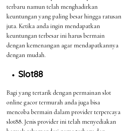
terbaru namun telah menghadirkan
keuntungan yang paling besar hingga ratusan
juta. Ketika anda ingin mendapatkan
keuntungan terbesar ini harus bermain
dengan kemenangan agar mendapatkannya
dengan mudah.
Slot88
Bagi yang tertarik dengan permainan slot
online gacor termurah anda juga bisa
mencoba bermain dalam provider terpercaya
slot88. Jenis provider ini telah menyediakan