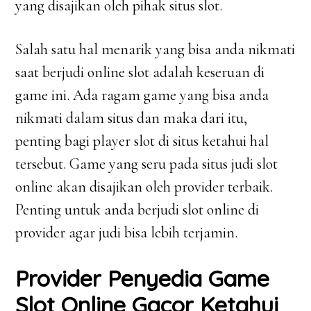
yang disajikan oleh pihak situs slot.
Salah satu hal menarik yang bisa anda nikmati
saat berjudi online slot adalah keseruan di
game ini. Ada ragam game yang bisa anda
nikmati dalam situs dan maka dari itu,
penting bagi player slot di situs ketahui hal
tersebut. Game yang seru pada situs judi slot
online akan disajikan oleh provider terbaik.
Penting untuk anda berjudi slot online di
provider agar judi bisa lebih terjamin.
Provider Penyedia Game
Slot Online Gacor Ketahui