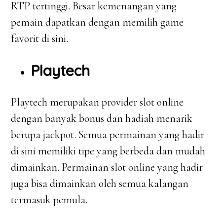
RTP tertinggi. Besar kemenangan yang
pemain dapatkan dengan memilih game
favorit di sini.
Playtech
Playtech merupakan provider slot online
dengan banyak bonus dan hadiah menarik
berupa jackpot. Semua permainan yang hadir
di sini memiliki tipe yang berbeda dan mudah
dimainkan. Permainan slot online yang hadir
juga bisa dimainkan oleh semua kalangan
termasuk pemula.