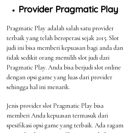
Provider Pragmatic Play
Pragmatic Play adalah salah satu provider
terbaik yang telah beroperasi sejak 2015. Slot
judi ini bisa memberi kepuasan bagi anda dan
tidak sedikit orang memilih slot judi dari
Pragmatic Play. Anda bisa berjudi slot online
dengan opsi game yang luas dari provider
sehingga hal ini menarik.
Jenis provider slot Pragmatic Play bisa
memberi Anda kepuasan termasuk dari
spesifikasi opsi game yang terbaik. Ada ragam