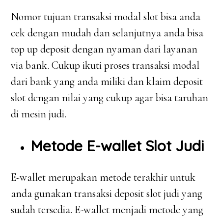
Nomor tujuan transaksi modal slot bisa anda
cek dengan mudah dan selanjutnya anda bisa
top up deposit dengan nyaman dari layanan
via bank. Cukup ikuti proses transaksi modal
dari bank yang anda miliki dan klaim deposit
slot dengan nilai yang cukup agar bisa taruhan
di mesin judi.
Metode E-wallet Slot Judi
E-wallet merupakan metode terakhir untuk
anda gunakan transaksi deposit slot judi yang
sudah tersedia. E-wallet menjadi metode yang