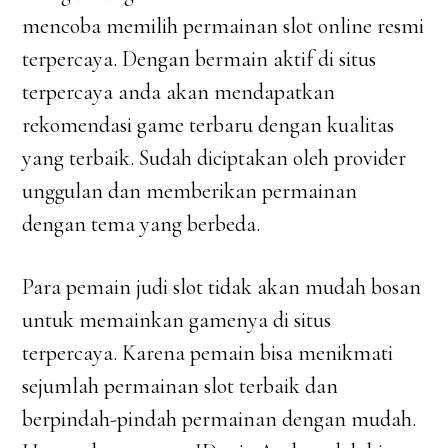
mencoba memilih permainan slot online resmi
terpercaya. Dengan bermain aktif di situs
terpercaya anda akan mendapatkan
rekomendasi game terbaru dengan kualitas
yang terbaik. Sudah diciptakan oleh provider
unggulan dan memberikan permainan
dengan tema yang berbeda.
Para pemain judi slot tidak akan mudah bosan
untuk memainkan gamenya di situs
terpercaya. Karena pemain bisa menikmati
sejumlah permainan slot terbaik dan
berpindah-pindah permainan dengan mudah.